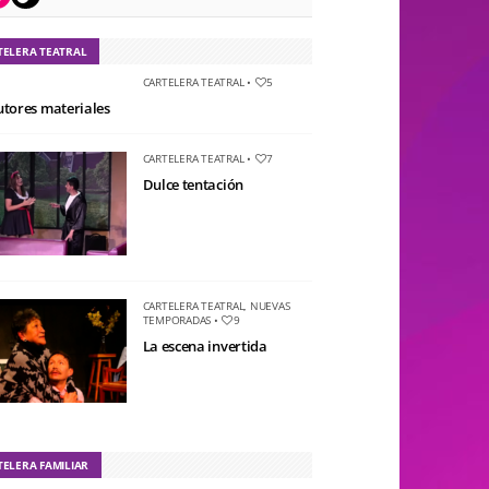
TELERA TEATRAL
CARTELERA TEATRAL
•
5
utores materiales
CARTELERA TEATRAL
•
7
Dulce tentación
CARTELERA TEATRAL
,
NUEVAS
TEMPORADAS
•
9
La escena invertida
TELERA FAMILIAR