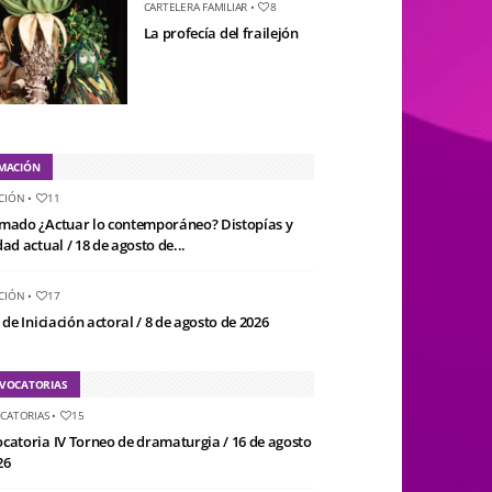
CARTELERA FAMILIAR
•
8
La profecía del frailejón
MACIÓN
CIÓN
•
11
mado ¿Actuar lo contemporáneo? Distopías y
ad actual / 18 de agosto de...
CIÓN
•
17
 de Iniciación actoral / 8 de agosto de 2026
VOCATORIAS
CATORIAS
•
15
catoria IV Torneo de dramaturgia / 16 de agosto
26