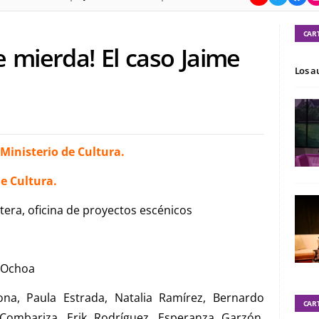
CAR
e mierda! El caso Jaime
Los a
Ministerio de Cultura.
de Cultura.
era, oficina de proyectos escénicos
a Ochoa
na, Paula Estrada, Natalia Ramírez, Bernardo
CAR
 Combariza, Erik Rodríguez, Esperanza Garzón,