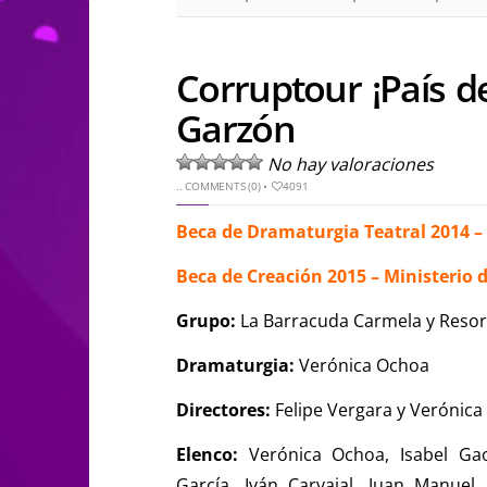
Corruptour ¡País d
Garzón
No hay valoraciones
..
COMMENTS (0)
•
4091
Beca de Dramaturgia Teatral 2014 – 
Beca de Creación 2015 – Ministerio 
Grupo:
La Barracuda Carmela y Resort
Dramaturgia:
Verónica Ochoa
Directores:
Felipe Vergara y Verónic
Elenco:
Verónica Ochoa, Isabel Gao
García, Iván Carvajal, Juan Manuel