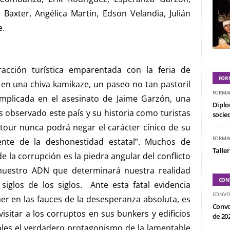
Baxter, Angélica Martín, Edson Velandia, Julián
e.
acción turística emparentada con la feria de
FOR
en una chiva kamikaze, un paseo no tan pastoril
FORMA
implicada en el asesinato de Jaime Garzón, una
Diplo
 observado este país y su historia como turistas
socied
ptour nunca podrá negar el carácter cínico de su
FORMA
nte de la deshonestidad estatal”. Muchos de
Taller
la corrupción es la piedra angular del conflicto
 nuestro ADN que determinará nuestra realidad
CON
 siglos de los siglos. Ante esta fatal evidencia
CONVO
aer en las fauces de la desesperanza absoluta, es
Convo
isitar a los corruptos en sus bunkers y edificios
de 20
bles el verdadero protagonismo de la lamentable