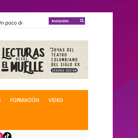
poco de locura para la cordura
KT :: |
Soma Mnemosi
poco de locura para la cordura
KT :: |
Soma Mnemosi
onal de Teatro Rosa
onal de Teatro Rosa
S
FORMACIÓN
VIDEO
book
nstagram
TikTok