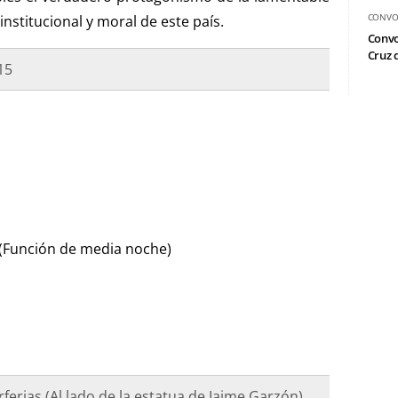
CONVO
stitucional y moral de este país.
Convo
Cruz d
15
.
 (Función de media noche)
rferias (Al lado de la estatua de Jaime Garzón)