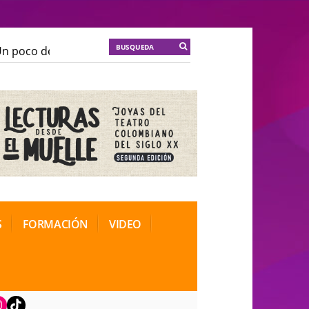
 poco de locura para la cordura
KT :: |
Soma Mnemosi
 poco de locura para la cordura
KT :: |
Soma Mnemosi
onal de Teatro Rosa
onal de Teatro Rosa
S
FORMACIÓN
VIDEO
book
nstagram
TikTok