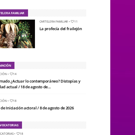
TELERA FAMILIAR
CARTELERA FAMILIAR
•
11
La profecía del frailejón
MACIÓN
CIÓN
•
14
mado ¿Actuar lo contemporáneo? Distopías y
ad actual / 18 de agosto de...
CIÓN
•
18
 de Iniciación actoral / 8 de agosto de 2026
VOCATORIAS
CATORIAS
•
18