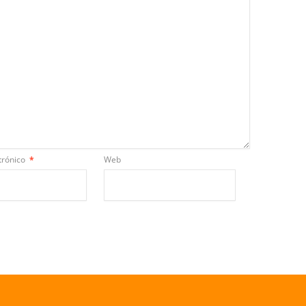
trónico
*
Web