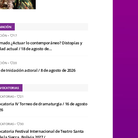
MACIÓN
CIÓN
•
17
mado ¿Actuar lo contemporáneo? Distopías y
ad actual / 18 de agosto de...
CIÓN
•
20
 de Iniciación actoral / 8 de agosto de 2026
VOCATORIAS
CATORIAS
•
21
catoria IV Torneo de dramaturgia / 16 de agosto
26
CATORIAS
•
30
catoria Festival Internacional de Teatro Santa
e la Sierra, Bolivia 2027 /...