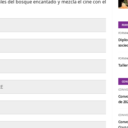
les del bosque encantado y mezcla el cine con el
FOR
FORMA
Diplo
socied
FORMA
Taller
CON
RE
CONVO
Convo
de 20
CONVO
Convo
Cruz d