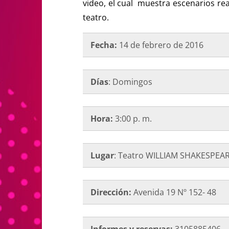
video, el cual muestra escenarios rea
teatro.
Fecha:
14 de febrero de 2016
Días
: Domingos
Hora:
3:00 p. m.
Lugar
: Teatro WILLIAM SHAKESPEA
Dirección:
Avenida 19 Nº 152- 48
Informes y reservas:
3105885406