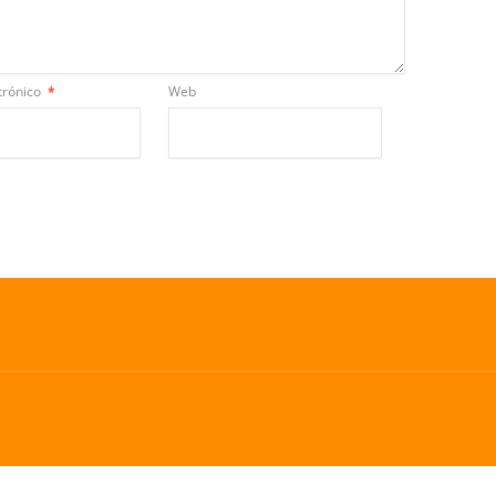
trónico
*
Web