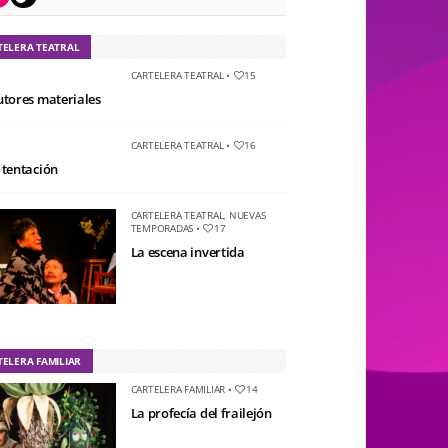
TELERA TEATRAL
CARTELERA TEATRAL
•
15
utores materiales
CARTELERA TEATRAL
•
16
 tentación
CARTELERA TEATRAL
,
NUEVAS
TEMPORADAS
•
17
La escena invertida
TELERA FAMILIAR
CARTELERA FAMILIAR
•
14
La profecía del frailejón