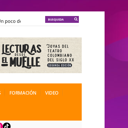
 poco de locura para la cordura
KT :: |
Soma Mnemosi
 poco de locura para la cordura
KT :: |
Soma Mnemosi
onal de Teatro Rosa
onal de Teatro Rosa
S
FORMACIÓN
VIDEO
book
nstagram
TikTok