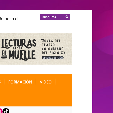
 poco de locura para la cordura
KT :: |
Soma Mnemosi
 poco de locura para la cordura
KT :: |
Soma Mnemosi
ional de Teatro Rosa
ional de Teatro Rosa
S
FORMACIÓN
VIDEO
book
nstagram
TikTok