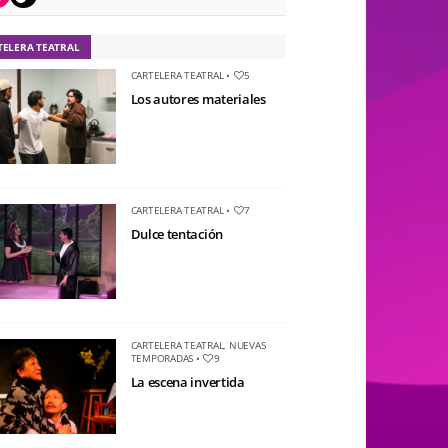
TELERA TEATRAL
CARTELERA TEATRAL
•
5
Los autores materiales
CARTELERA TEATRAL
•
7
Dulce tentación
CARTELERA TEATRAL
,
NUEVAS
TEMPORADAS
•
9
La escena invertida