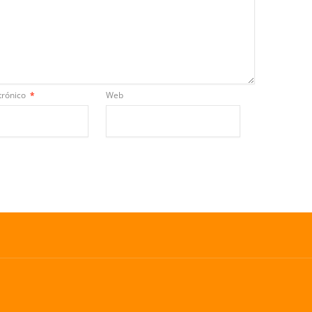
trónico
*
Web