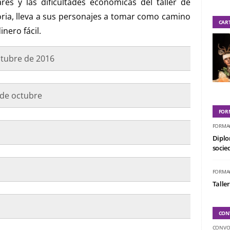
res y las dificultades económicas del taller de
oria, lleva a sus personajes a tomar como camino
CAR
inero fácil.
ctubre de 2016
 de octubre
FOR
FORMA
Diplo
socied
FORMA
Taller
CON
CONVO