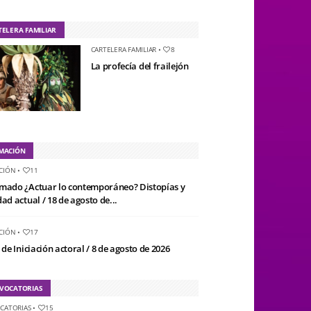
TELERA FAMILIAR
CARTELERA FAMILIAR
•
8
La profecía del frailejón
MACIÓN
CIÓN
•
11
mado ¿Actuar lo contemporáneo? Distopías y
ad actual / 18 de agosto de...
CIÓN
•
17
 de Iniciación actoral / 8 de agosto de 2026
VOCATORIAS
CATORIAS
•
15