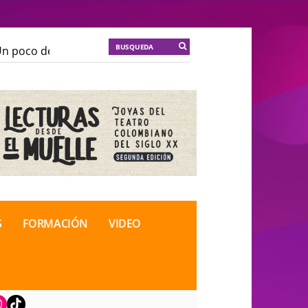
 poco de locura para la cordura
KT :: |
Soma Mnemosi
 poco de locura para la cordura
KT :: |
Soma Mnemosi
onal de Teatro Rosa
onal de Teatro Rosa
S
FORMACIÓN
VIDEO
book
nstagram
TikTok