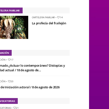
TELERA FAMILIAR
CARTELERA FAMILIAR
•
14
La profecía del frailejón
MACIÓN
CIÓN
•
17
mado ¿Actuar lo contemporáneo? Distopías y
ad actual / 18 de agosto de...
CIÓN
•
20
 de Iniciación actoral / 8 de agosto de 2026
VOCATORIAS
CATORIAS
•
21