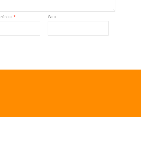
trónico
*
Web