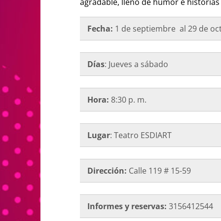
agradable, lleno de humor e historias
Fecha:
1 de septiembre al 29 de oc
Días
: Jueves a sábado
Hora:
8:30 p. m.
Lugar
: Teatro ESDIART
Dirección:
Calle 119 # 15-59
Informes y reservas:
3156412544