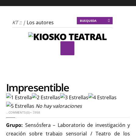
KT :: |
Los autores
materiales
KT :: |
Dulce
tentación
KT :: |
La escena
invertida
KT :: |
Un poco de
locura para la
Impresentible
cordura
KT :: |
Soma
No hay valoraciones
Mnemosine
..
COMMENTS (0)
•
958
KT :: |
La profecía del
frailejón
Grupo:
Sensósfera – Laboratorio de investigación y
KT :: |
Spider-Marx y
creación sobre trabajo sensorial / Teatro de los