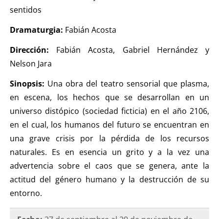
el ratón Bakunin en el
sentidos
último comic
Dramaturgia:
Fabián Acosta
KT :: |
Diplomado
Dirección:
¿Actuar lo
Fabián Acosta, Gabriel Hernández y
Nelson Jara
contemporáneo?
Distopías y sociedad
Sinopsis:
Una obra del teatro sensorial que plasma,
actual / 18 de agosto
en escena, los hechos que se desarrollan en un
de 2026
universo distópico (sociedad ficticia) en el año 2106,
KT :: |
Convocatoria
en el cual, los humanos del futuro se encuentran en
IV Torneo de
una grave crisis por la pérdida de los recursos
dramaturgia / 16 de
naturales. Es en esencia un grito y a la vez una
agosto de 2026
advertencia sobre el caos que se genera, ante la
KT :: |
XV Festival
actitud del género humano y la destrucción de su
Internacional de
entorno.
Teatro Rosa