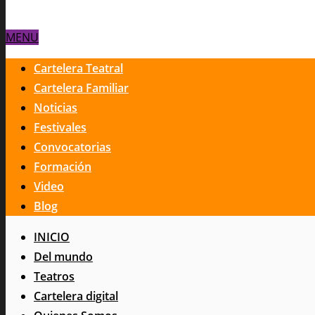
MENU
Cartelera Teatral
Cartelera Familiar
Noticias
Festivales
Convocatorias
Formación
Video
Blog
INICIO
Del mundo
Teatros
Cartelera digital