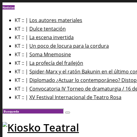
Noticias
KT :: |
Los autores materiales
KT :: |
Dulce tentación
KT :: |
La escena invertida
KT :: |
Un poco de locura para la cordura
KT :: |
Soma Mnemosine
KT :: |
La profecía del frailejón
KT :: |
Spider-Marx y el ratón Bakunin en el último co
KT :: |
Diplomado ¿Actuar lo contemporáneo? Distopía
KT :: |
Convocatoria IV Torneo de dramaturgia / 16 d
KT :: |
XV Festival Internacional de Teatro Rosa