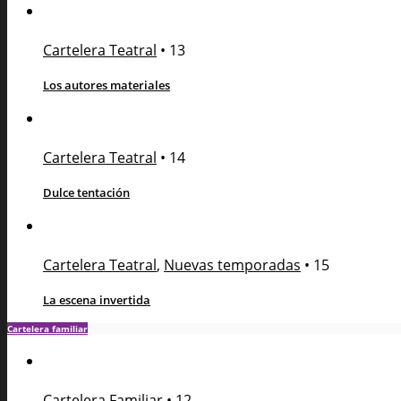
Cartelera Teatral
•
13
Los autores materiales
Cartelera Teatral
•
14
Dulce tentación
Cartelera Teatral
,
Nuevas temporadas
•
15
La escena invertida
Cartelera familiar
Cartelera Familiar
•
12