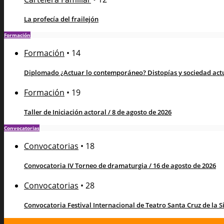
La profecía del frailejón
Formación
Formación
•
14
Diplomado ¿Actuar lo contemporáneo? Distopías y sociedad actua
Formación
•
19
Taller de Iniciación actoral / 8 de agosto de 2026
Convocatorias
Convocatorias
•
18
Convocatoria IV Torneo de dramaturgia / 16 de agosto de 2026
Convocatorias
•
28
Convocatoria Festival Internacional de Teatro Santa Cruz de la Sie