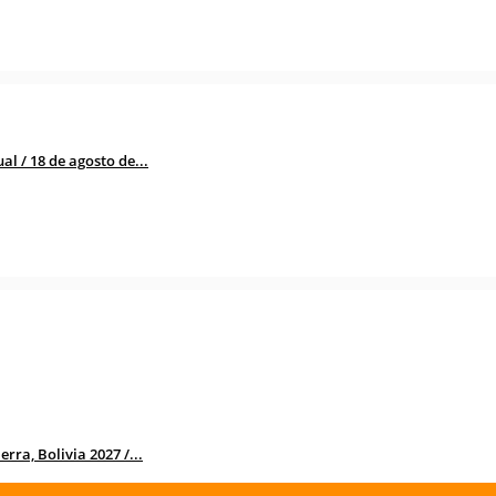
l / 18 de agosto de...
rra, Bolivia 2027 /...