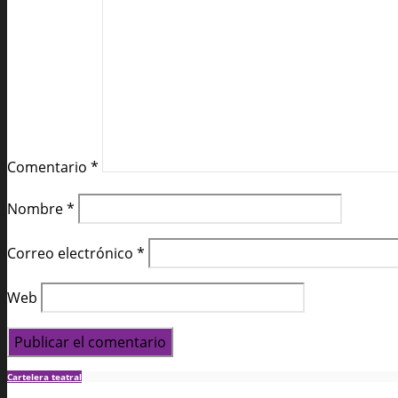
Comentario
*
Nombre
*
Correo electrónico
*
Web
Cartelera teatral