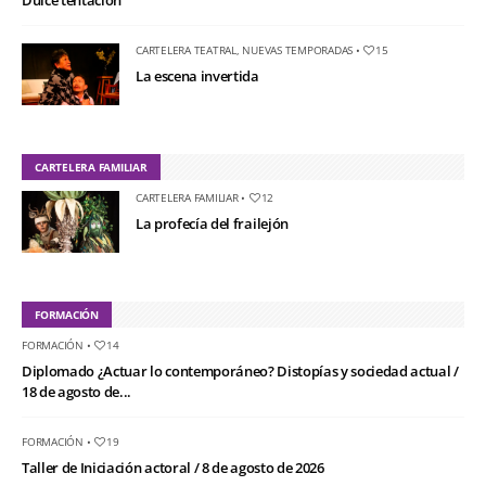
Dulce tentación
CARTELERA TEATRAL
,
NUEVAS TEMPORADAS
•
15
La escena invertida
CARTELERA FAMILIAR
CARTELERA FAMILIAR
•
12
La profecía del frailejón
FORMACIÓN
FORMACIÓN
•
14
Diplomado ¿Actuar lo contemporáneo? Distopías y sociedad actual /
18 de agosto de...
FORMACIÓN
•
19
Taller de Iniciación actoral / 8 de agosto de 2026