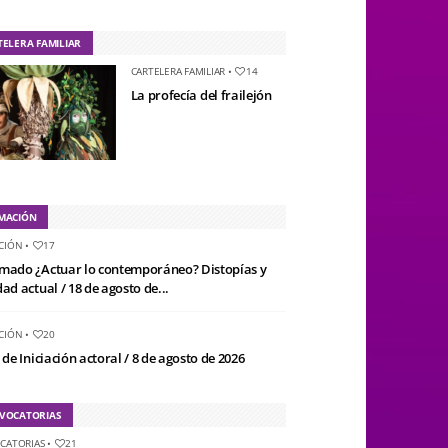
TELERA FAMILIAR
CARTELERA FAMILIAR
•
14
La profecía del frailejón
MACIÓN
CIÓN
•
17
mado ¿Actuar lo contemporáneo? Distopías y
ad actual / 18 de agosto de...
CIÓN
•
20
 de Iniciación actoral / 8 de agosto de 2026
VOCATORIAS
CATORIAS
•
21