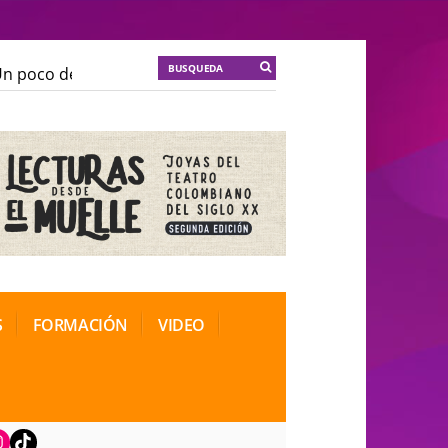
 poco de locura para la cordura
KT :: |
Soma Mnemosi
 poco de locura para la cordura
KT :: |
Soma Mnemosi
onal de Teatro Rosa
onal de Teatro Rosa
S
FORMACIÓN
VIDEO
book
nstagram
TikTok