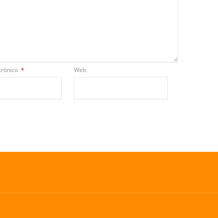
trónico
*
Web