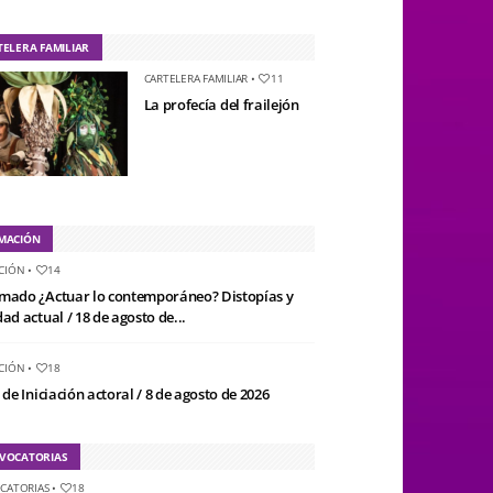
TELERA FAMILIAR
CARTELERA FAMILIAR
•
11
La profecía del frailejón
MACIÓN
CIÓN
•
14
mado ¿Actuar lo contemporáneo? Distopías y
ad actual / 18 de agosto de...
CIÓN
•
18
 de Iniciación actoral / 8 de agosto de 2026
VOCATORIAS
CATORIAS
•
18