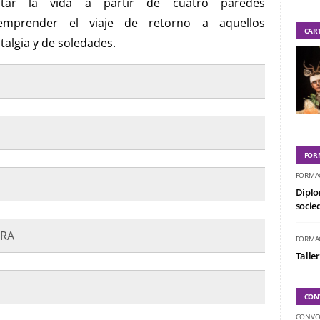
tar la vida a partir de cuatro paredes
emprender el viaje de retorno a aquellos
CAR
algia y de soledades.
FOR
FORMA
Diplo
socied
YRA
FORMA
Taller
CON
CONVO