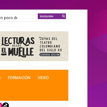
 poco de locura para la cordura
KT :: |
Soma Mnemosi
 poco de locura para la cordura
KT :: |
Soma Mnemosi
onal de Teatro Rosa
onal de Teatro Rosa
S
FORMACIÓN
VIDEO
book
nstagram
TikTok