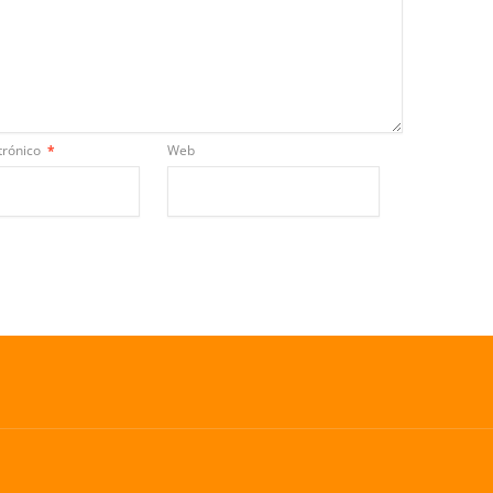
trónico
*
Web