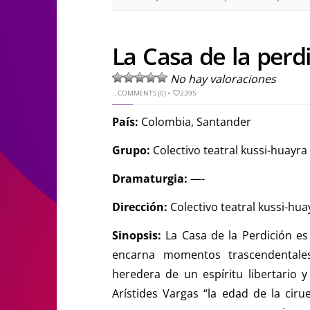
La Casa de la perd
No hay valoraciones
..
COMMENTS (0)
•
2395
País
:
Colombia, Santander
Grupo:
Colectivo teatral kussi-huayra
Dramaturgia:
—-
Dirección:
Colectivo teatral kussi-hua
Sinopsis:
La Casa de la Perdición e
encarna momentos trascendentales
heredera de un espíritu libertario 
Arístides Vargas “la edad de la ciru