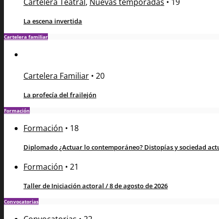
Cartelera Teatral
,
Nuevas temporadas
•
19
La escena invertida
Cartelera familiar
Cartelera Familiar
•
20
La profecía del frailejón
Formación
Formación
•
18
Diplomado ¿Actuar lo contemporáneo? Distopías y sociedad actua
Formación
•
21
Taller de Iniciación actoral / 8 de agosto de 2026
Convocatorias