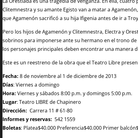
La Orestiada es una tragedia de venganza. En ella, cuatr
Clitemnestra y su amante Egisto van a matar a Agamenón, 
que Agamenón sacrificó a su hija Ifigenia antes de ir a Tr
Pero los hijos de Agamenón y Clitemnestra, Electra y Ores
sobrinos para imponerse ante su hermano en el trono de Mi
los personajes principales deben encontrar una manera d
Este es un reestreno de la obra que el Teatro Libre prese
Fecha:
8 de noviembre al 1 de diciembre
de
2013
Días
: Viernes a domingo
Hora:
Viernes y sábados 8:00 p.m. y domingos 5:00 p.m.
Lugar
: Teatro LIBRE de Chapinero
Dirección:
Carrera 11 # 61-80
Informes y reservas:
542 1559
Boletas
: Platea$40.000 Preferencia$40.000 Primer balcó