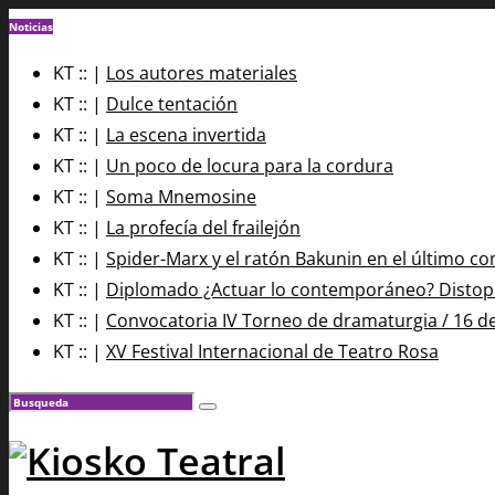
Noticias
KT :: |
Los autores materiales
KT :: |
Dulce tentación
KT :: |
La escena invertida
KT :: |
Un poco de locura para la cordura
KT :: |
Soma Mnemosine
KT :: |
La profecía del frailejón
KT :: |
Spider-Marx y el ratón Bakunin en el último co
KT :: |
Diplomado ¿Actuar lo contemporáneo? Distopía
KT :: |
Convocatoria IV Torneo de dramaturgia / 16 d
KT :: |
XV Festival Internacional de Teatro Rosa