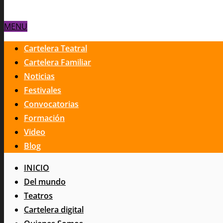
MENU
Cartelera Teatral
Cartelera Familiar
Noticias
Festivales
Convocatorias
Formación
Video
Blog
INICIO
Del mundo
Teatros
Cartelera digital