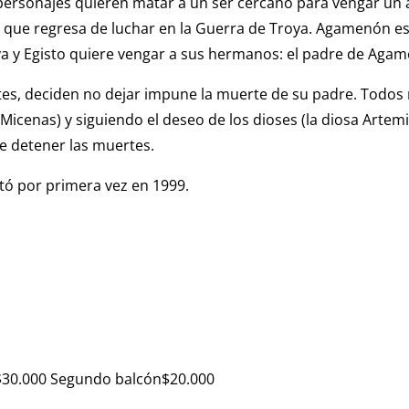
o personajes quieren matar a un ser cercano para vengar un
que regresa de luchar en la Guerra de Troya. Agamenón es e
oya y Egisto quiere vengar a sus hermanos: el padre de Agame
tes, deciden no dejar impune la muerte de su padre. Todos 
cenas) y siguiendo el deseo de los dioses (la diosa Artemis
e detener las muertes.
ntó por primera vez en 1999.
n$30.000 Segundo balcón$20.000