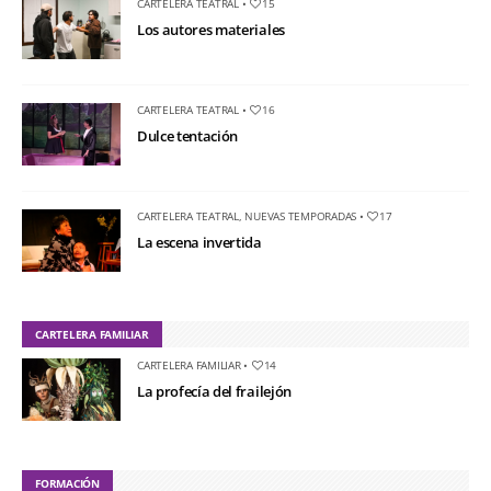
CARTELERA TEATRAL
•
15
Los autores materiales
CARTELERA TEATRAL
•
16
Dulce tentación
CARTELERA TEATRAL
,
NUEVAS TEMPORADAS
•
17
La escena invertida
CARTELERA FAMILIAR
CARTELERA FAMILIAR
•
14
La profecía del frailejón
FORMACIÓN