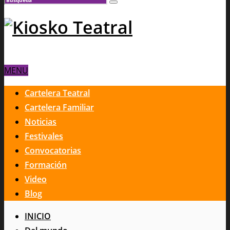
MENU
Cartelera Teatral
Cartelera Familiar
Noticias
Festivales
Convocatorias
Formación
Video
Blog
INICIO