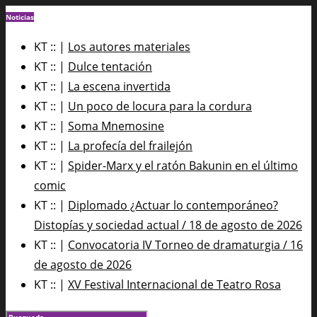
Noticias
KT :: |
Los autores materiales
KT :: |
Dulce tentación
KT :: |
La escena invertida
KT :: |
Un poco de locura para la cordura
KT :: |
Soma Mnemosine
KT :: |
La profecía del frailejón
KT :: |
Spider-Marx y el ratón Bakunin en el último
comic
KT :: |
Diplomado ¿Actuar lo contemporáneo?
Distopías y sociedad actual / 18 de agosto de 2026
KT :: |
Convocatoria IV Torneo de dramaturgia / 16
de agosto de 2026
KT :: |
XV Festival Internacional de Teatro Rosa