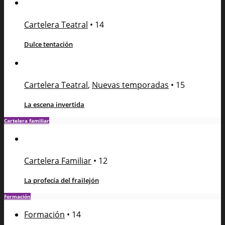
Cartelera Teatral
•
14
Dulce tentación
Cartelera Teatral
,
Nuevas temporadas
•
15
La escena invertida
Cartelera familiar
Cartelera Familiar
•
12
La profecía del frailejón
Formación
Formación
•
14