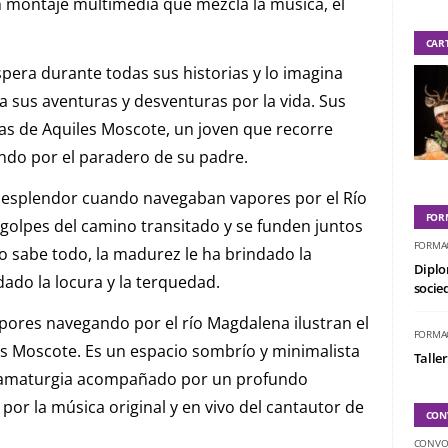
 montaje multimedia que mezcla la música, el
CAR
spera durante todas sus historias y lo imagina
 sus aventuras y desventuras por la vida. Sus
icas de Aquiles Moscote, un joven que recorre
ando por el paradero de su padre.
esplendor cuando navegaban vapores por el Río
FOR
golpes del camino transitado y se funden juntos
FORMA
o sabe todo, la madurez le ha brindado la
Diplo
ado la locura y la terquedad.
socied
ores navegando por el río Magdalena ilustran el
FORMA
s Moscote. Es un espacio sombrío y minimalista
Taller
dramaturgia acompañado por un profundo
or la música original y en vivo del cantautor de
CON
CONVO