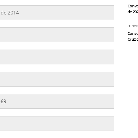
Convo
de 20
o de 2014
CONVO
Convo
Cruz d
1-69