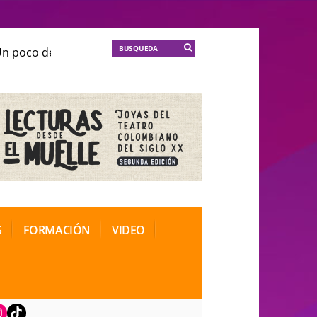
poco de locura para la cordura
KT :: |
Soma Mnemosi
poco de locura para la cordura
KT :: |
Soma Mnemosi
onal de Teatro Rosa
onal de Teatro Rosa
S
FORMACIÓN
VIDEO
book
nstagram
TikTok