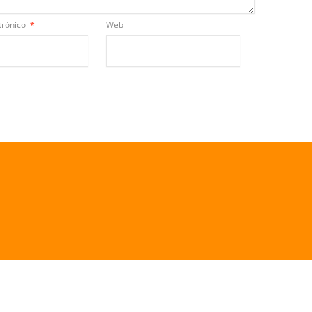
trónico
*
Web