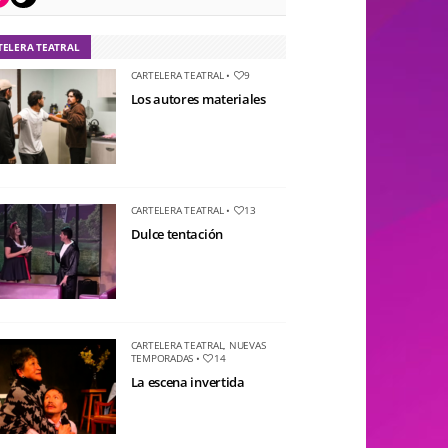
TELERA TEATRAL
CARTELERA TEATRAL
•
9
Los autores materiales
CARTELERA TEATRAL
•
13
Dulce tentación
CARTELERA TEATRAL
,
NUEVAS
TEMPORADAS
•
14
La escena invertida