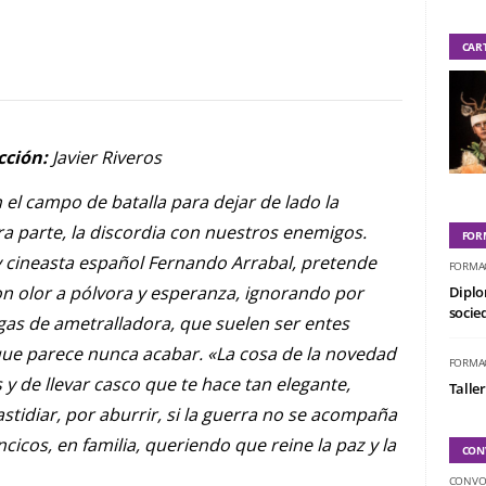
CAR
cción:
Javier Riveros
el campo de batalla para dejar de lado la
otra parte, la discordia con nuestros enemigos.
FOR
y cineasta español Fernando Arrabal, pretende
FORMA
n olor a pólvora y esperanza, ignorando por
Diplo
socied
as de ametralladora, que suelen ser entes
 que parece nunca acabar. «La cosa de la novedad
FORMA
y de llevar casco que te hace tan elegante,
Taller
stidiar, por aburrir, si la guerra no se acompaña
cicos, en familia, queriendo que reine la paz y la
CON
CONVO