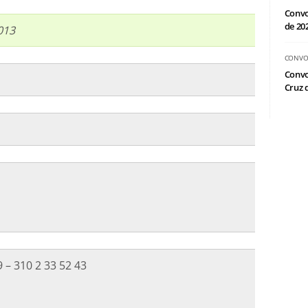
Convo
de 20
013
CONVO
Convo
Cruz d
 – 310 2 33 52 43