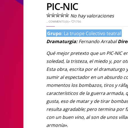
PIC-NIC
No hay valoraciones
..
COMMENTS (0)
•
1756
Grupo
: La truope Colectivo teatral
Dramaturgia:
Fernando Arrabal
Dire
Qué mejor pretexto que un PIC-NIC en 
soledad, la tristeza, el miedo y, por 
Esta obra, escrita por el dramaturgo 
sumir al espectador en un absurdo co
momentos los bombazos, tiros y ráfag
característicos de la guerra armada,
gusta, eso de matar y de tirar bombas 
resulta agradable; pero termina por fa
con un buen vino, al son de unos villan
armonía».