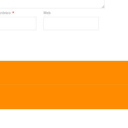
trónico
*
Web