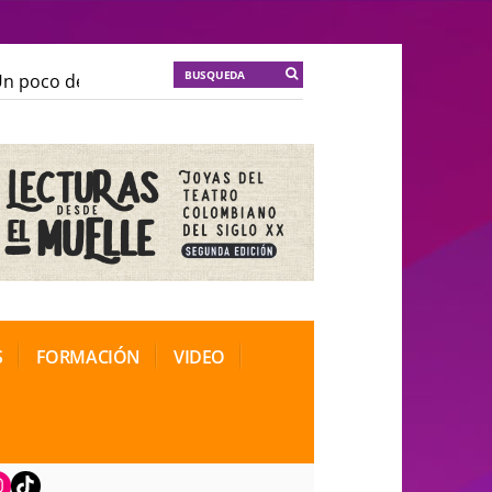
poco de locura para la cordura
KT :: |
Soma Mnemosin
poco de locura para la cordura
KT :: |
Soma Mnemosin
onal de Teatro Rosa
onal de Teatro Rosa
S
FORMACIÓN
VIDEO
book
nstagram
TikTok