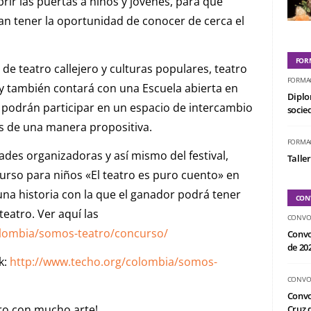
ir las puertas a niños y jóvenes, para que
n tener la oportunidad de conocer de cerca el
FOR
 de teatro callejero y culturas populares, teatro
FORMA
ia y también contará con una Escuela abierta en
Diplo
, podrán participar en un espacio de intercambio
socied
es de una manera propositiva.
FORMA
ades organizadoras y así mismo del festival,
Taller
urso para niños «El teatro es puro cuento» en
na historia con la que el ganador podrá tener
CON
eatro. Ver aquí las
CONVO
olombia/somos-teatro/concurso/
Convo
de 20
k:
http://www.techo.org/colombia/somos-
CONVO
Convo
ro con mucho arte!
Cruz d