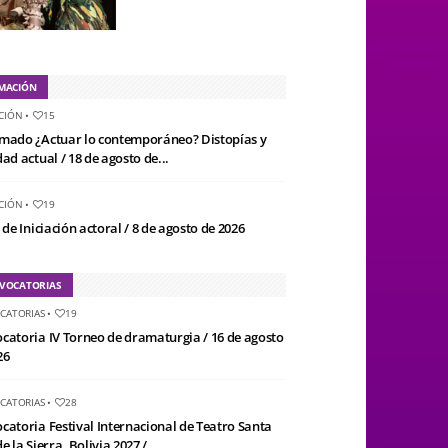
MACIÓN
CIÓN
•
15
mado ¿Actuar lo contemporáneo? Distopías y
ad actual / 18 de agosto de...
CIÓN
•
19
 de Iniciación actoral / 8 de agosto de 2026
VOCATORIAS
CATORIAS
•
19
catoria IV Torneo de dramaturgia / 16 de agosto
26
CATORIAS
•
28
catoria Festival Internacional de Teatro Santa
e la Sierra, Bolivia 2027 /...