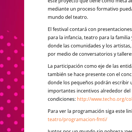
este proyecto que tiene como meta abr
mediante un proceso formativo pueda
mundo del teatro.
El festival contará con presentaciones
para la infancia, teatro para la famil
donde las comunidades y los artistas
por medio de conversatorios y taller
La participación como eje de las entid
también se hace presente con el conc
donde los pequeños podrán escribir u
importantes incentivos alrededor del t
condiciones:
http://www.techo.org/c
Para ver la programación siga este lin
teatro/programacion-fmti/
Juntos por un mundo sin pobreza ¡pe