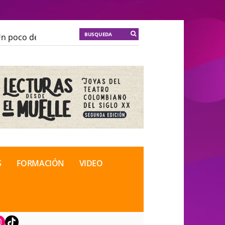
 poco de locura para la cordura
KT :: |
Soma Mnemosi
 poco de locura para la cordura
KT :: |
Soma Mnemosi
onal de Teatro Rosa
onal de Teatro Rosa
S
FORMACIÓN
VIDEO
book
nstagram
TikTok