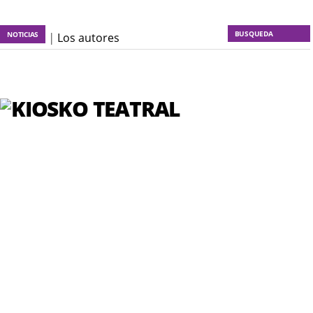
NOTICIAS
KT :: |
Los autores
materiales
KT :: |
Dulce tentación
KT :: |
La escena invertida
KT :: |
Un poco de locura
para la cordura
KT :: |
Soma Mnemosine
KT :: |
La profecía del
frailejón
KT :: |
Spider-Marx y el
ratón Bakunin en el último
comic
KT :: |
Diplomado ¿Actuar
lo contemporáneo?
Distopías y sociedad