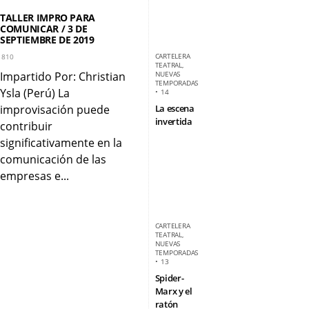
TALLER IMPRO PARA
COMUNICAR / 3 DE
SEPTIEMBRE DE 2019
CARTELERA
810
TEATRAL
,
Impartido Por: Christian
NUEVAS
TEMPORADAS
Ysla (Perú) La
•
14
improvisación puede
La escena
invertida
contribuir
significativamente en la
comunicación de las
empresas e...
CARTELERA
TEATRAL
,
NUEVAS
TEMPORADAS
•
13
Spider-
Marx y el
ratón