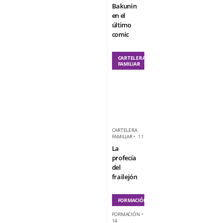
Bakunin
en el
último
comic
CARTELERA
FAMILIAR
CARTELERA
FAMILIAR
•
11
La
profecía
del
frailejón
FORMACIÓN
FORMACIÓN
•
14