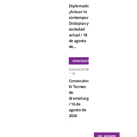
Diplomado
¿Actuar lo
contemporáneo?
Distopías y
sociedad
actual / 18
de agosto
de...
CONVOCATORIAS
CONVOCATORIAS
•
18
Convocatoria
IV Torneo
de
dramaturgia
/ 16 de
agosto de
2026
DEL MUNDO