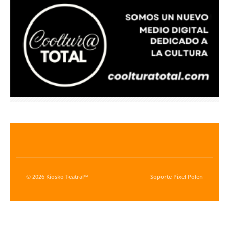
© 2026 Kiosko Teatral™
Soporte
Pixel Polen