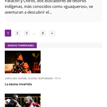
Patacón y Chiros, dos buscadores de tesoros
indígenas, más conocidos como «guaqueros», se
aventuran a descubrir el...
1
…
2
3
8
»
NUEVAS TEMPORADAS
CARTELERA TEATRAL
,
NUEVAS TEMPORADAS
•
14
La escena invertida