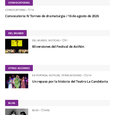
CONVOCATORIAS
CONVOCATORIAS
•
18
Convocatoria IV Torneo de dramaturgia / 16 de agosto de 2026
DEL MUNDO
DEL MUNDO
,
NOTICIAS
•
51
80 versiones del Festival de Aviñón
OTRAS ACCIONES
EN PORTADA
,
NOTICIAS
,
OTRAS ACCIONES
•
214
Un repaso por la historia del Teatro La Candelaria
BLOG
BLOG
•
3492