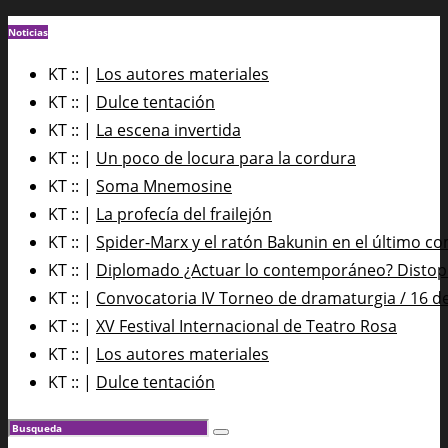
Noticias
KT :: |
Los autores materiales
KT :: |
Dulce tentación
KT :: |
La escena invertida
KT :: |
Un poco de locura para la cordura
KT :: |
Soma Mnemosine
KT :: |
La profecía del frailejón
KT :: |
Spider-Marx y el ratón Bakunin en el último co
KT :: |
Diplomado ¿Actuar lo contemporáneo? Distopía
KT :: |
Convocatoria IV Torneo de dramaturgia / 16 d
KT :: |
XV Festival Internacional de Teatro Rosa
KT :: |
Los autores materiales
KT :: |
Dulce tentación