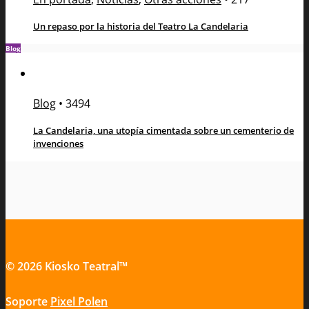
Un repaso por la historia del Teatro La Candelaria
Blog
Blog
•
3494
La Candelaria, una utopía cimentada sobre un cementerio de
invenciones
© 2026 Kiosko Teatral™
Soporte
Pixel Polen