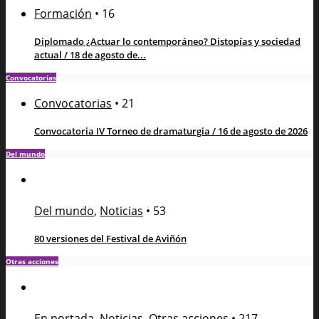
Formación
•
16
Diplomado ¿Actuar lo contemporáneo? Distopías y sociedad
actual / 18 de agosto de...
Convocatorias
Convocatorias
•
21
Convocatoria IV Torneo de dramaturgia / 16 de agosto de 2026
Del mundo
Del mundo
,
Noticias
•
53
80 versiones del Festival de Aviñón
Otras acciones
En portada
,
Noticias
,
Otras acciones
•
217