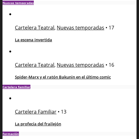
Nuevas temporadas
Cartelera Teatral
,
Nuevas temporadas
•
17
La escena invertida
Cartelera Teatral
,
Nuevas temporadas
•
16
Spider-Marx y el ratón Bakunin en el último comic
Cartelera familiar
Cartelera Familiar
•
13
La profecía del frailejón
Formación