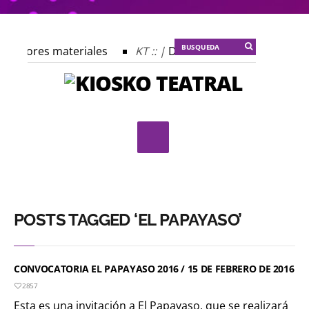
s autores materiales
KT :: |
Dulce tentación
KT :: 
 profecía del frailejón
KT :: |
Spider-Marx y el ratón Bak
plomado ¿Actuar lo contemporáneo? Distopías y sociedad ac
 Festival Internacional de Teatro Rosa
POSTS TAGGED ‘EL PAPAYASO’
CONVOCATORIA EL PAPAYASO 2016 / 15 DE FEBRERO DE 2016
2857
Esta es una invitación a El Papayaso, que se realizará