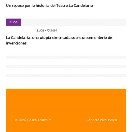
Un repaso por la historia del Teatro La Candelaria
BLOG
BLOG
•
3494
La Candelaria, una utopía cimentada sobre un cementerio de
invenciones
© 2026 Kiosko Teatral™
Soporte
Pixel Polen