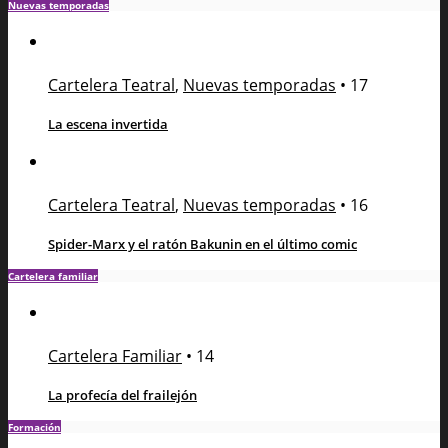
Nuevas temporadas
Cartelera Teatral
,
Nuevas temporadas
•
17
La escena invertida
Cartelera Teatral
,
Nuevas temporadas
•
16
Spider-Marx y el ratón Bakunin en el último comic
Cartelera familiar
Cartelera Familiar
•
14
La profecía del frailejón
Formación