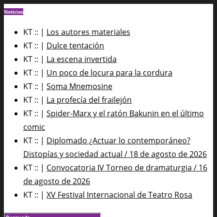
Noticias
KT :: |
Los autores materiales
KT :: |
Dulce tentación
KT :: |
La escena invertida
KT :: |
Un poco de locura para la cordura
KT :: |
Soma Mnemosine
KT :: |
La profecía del frailejón
KT :: |
Spider-Marx y el ratón Bakunin en el último
comic
KT :: |
Diplomado ¿Actuar lo contemporáneo?
Distopías y sociedad actual / 18 de agosto de 2026
KT :: |
Convocatoria IV Torneo de dramaturgia / 16
de agosto de 2026
KT :: |
XV Festival Internacional de Teatro Rosa