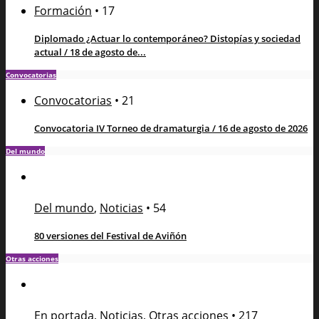
Formación
•
17
Diplomado ¿Actuar lo contemporáneo? Distopías y sociedad
actual / 18 de agosto de...
Convocatorias
Convocatorias
•
21
Convocatoria IV Torneo de dramaturgia / 16 de agosto de 2026
Del mundo
Del mundo
,
Noticias
•
54
80 versiones del Festival de Aviñón
Otras acciones
En portada
,
Noticias
,
Otras acciones
•
217