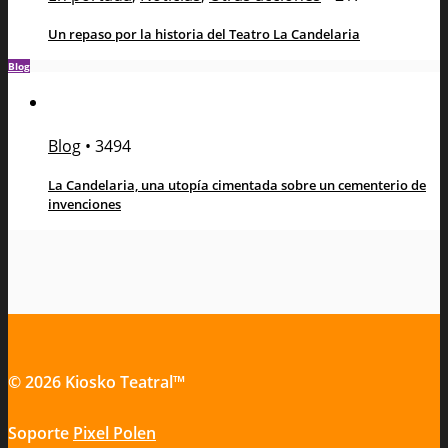
Un repaso por la historia del Teatro La Candelaria
Blog
Blog
•
3494
La Candelaria, una utopía cimentada sobre un cementerio de
invenciones
© 2026 Kiosko Teatral™
Soporte
Pixel Polen