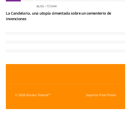
BLOG
•
3494
La Candelaria, una utopía cimentada sobre un cementerio de
invenciones
© 2026 Kiosko Teatral™
Soporte
Pixel Polen