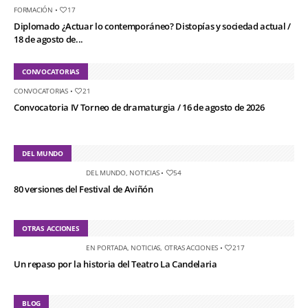
FORMACIÓN
•
17
Diplomado ¿Actuar lo contemporáneo? Distopías y sociedad actual /
18 de agosto de...
CONVOCATORIAS
CONVOCATORIAS
•
21
Convocatoria IV Torneo de dramaturgia / 16 de agosto de 2026
DEL MUNDO
DEL MUNDO
,
NOTICIAS
•
54
80 versiones del Festival de Aviñón
OTRAS ACCIONES
EN PORTADA
,
NOTICIAS
,
OTRAS ACCIONES
•
217
Un repaso por la historia del Teatro La Candelaria
BLOG