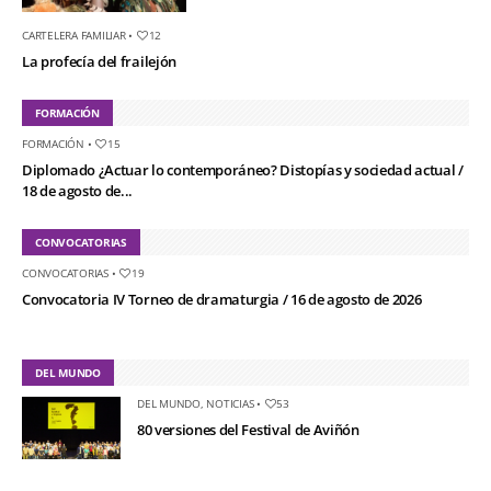
CARTELERA FAMILIAR
•
12
La profecía del frailejón
FORMACIÓN
FORMACIÓN
•
15
Diplomado ¿Actuar lo contemporáneo? Distopías y sociedad actual /
18 de agosto de...
CONVOCATORIAS
CONVOCATORIAS
•
19
Convocatoria IV Torneo de dramaturgia / 16 de agosto de 2026
DEL MUNDO
DEL MUNDO
,
NOTICIAS
•
53
80 versiones del Festival de Aviñón