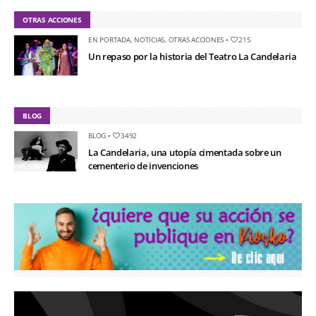
OTRAS ACCIONES
EN PORTADA
,
NOTICIAS
,
OTRAS ACCIONES
•
215
Un repaso por la historia del Teatro La Candelaria
BLOG
BLOG
•
3492
La Candelaria, una utopía cimentada sobre un
cementerio de invenciones