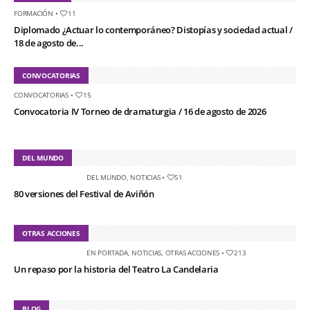
FORMACIÓN
•
11
Diplomado ¿Actuar lo contemporáneo? Distopías y sociedad actual /
18 de agosto de...
CONVOCATORIAS
CONVOCATORIAS
•
15
Convocatoria IV Torneo de dramaturgia / 16 de agosto de 2026
DEL MUNDO
DEL MUNDO
,
NOTICIAS
•
51
80 versiones del Festival de Aviñón
OTRAS ACCIONES
EN PORTADA
,
NOTICIAS
,
OTRAS ACCIONES
•
213
Un repaso por la historia del Teatro La Candelaria
BLOG