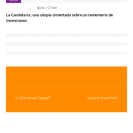
BLOG
•
3491
La Candelaria, una utopía cimentada sobre un cementerio de
invenciones
© 2026 Kiosko Teatral™
Soporte
Pixel Polen