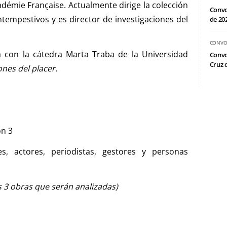
cadémie Française. Actualmente dirige la colección
Convo
Intempestivos y es director de investigaciones del
de 20
CONVO
a con la cátedra Marta Traba de la Universidad
Convo
Cruz d
nes del placer.
ón 3
es, actores, periodistas, gestores y personas
as 3 obras que serán analizadas)