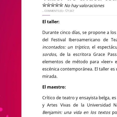
No hay valoraciones
..
COMMENTS (0)
•
1367
El taller:
Durante cinco días, se propone a los
del Festival Iberoamericano de T
incontados: un tríptico
, el espectá
sordos
, de la escritora Grace Pass
elementos de método para «leer» el
escénica contemporánea. El taller es 
mirada.
El maestro:
Crítico de teatro y ensayista belga, e
y Artes Vivas de la Universidad 
Benjamin: una vida en los textos
por