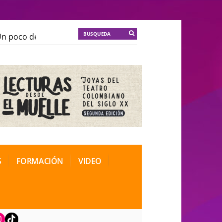
poco de locura para la cordura
KT :: |
Soma Mnemosin
poco de locura para la cordura
KT :: |
Soma Mnemosin
onal de Teatro Rosa
onal de Teatro Rosa
S
FORMACIÓN
VIDEO
book
nstagram
TikTok