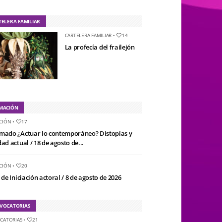
TELERA FAMILIAR
CARTELERA FAMILIAR
•
14
La profecía del frailejón
MACIÓN
CIÓN
•
17
mado ¿Actuar lo contemporáneo? Distopías y
ad actual / 18 de agosto de...
CIÓN
•
20
 de Iniciación actoral / 8 de agosto de 2026
VOCATORIAS
CATORIAS
•
21