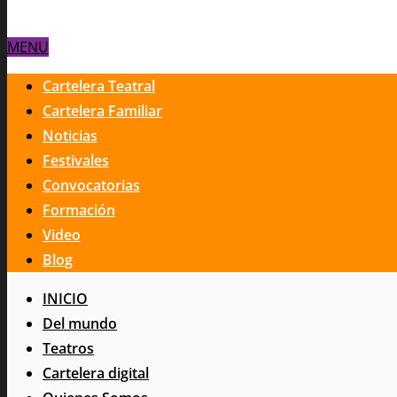
MENU
Cartelera Teatral
Cartelera Familiar
Noticias
Festivales
Convocatorias
Formación
Video
Blog
INICIO
Del mundo
Teatros
Cartelera digital