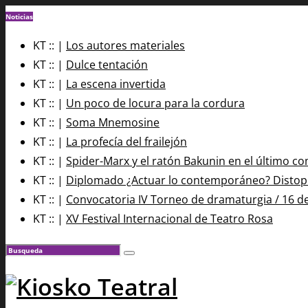
Noticias
KT :: |
Los autores materiales
KT :: |
Dulce tentación
KT :: |
La escena invertida
KT :: |
Un poco de locura para la cordura
KT :: |
Soma Mnemosine
KT :: |
La profecía del frailejón
KT :: |
Spider-Marx y el ratón Bakunin en el último co
KT :: |
Diplomado ¿Actuar lo contemporáneo? Distopía
KT :: |
Convocatoria IV Torneo de dramaturgia / 16 d
KT :: |
XV Festival Internacional de Teatro Rosa