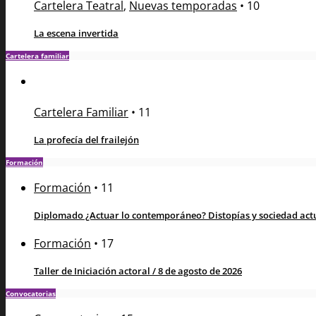
Cartelera Teatral
,
Nuevas temporadas
•
10
La escena invertida
Cartelera familiar
Cartelera Familiar
•
11
La profecía del frailejón
Formación
Formación
•
11
Diplomado ¿Actuar lo contemporáneo? Distopías y sociedad actua
Formación
•
17
Taller de Iniciación actoral / 8 de agosto de 2026
Convocatorias