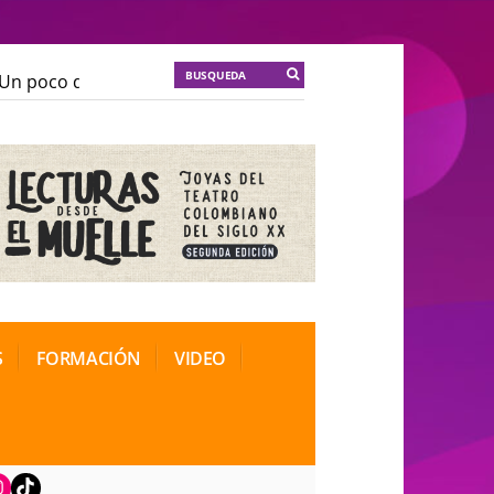
n poco de locura para la cordura
KT :: |
Soma Mnemos
n poco de locura para la cordura
KT :: |
Soma Mnemos
ional de Teatro Rosa
ional de Teatro Rosa
S
FORMACIÓN
VIDEO
book
nstagram
TikTok