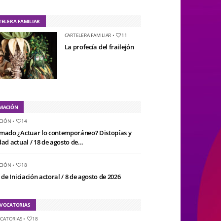
TELERA FAMILIAR
CARTELERA FAMILIAR
•
11
La profecía del frailejón
MACIÓN
CIÓN
•
14
mado ¿Actuar lo contemporáneo? Distopías y
ad actual / 18 de agosto de...
CIÓN
•
18
 de Iniciación actoral / 8 de agosto de 2026
VOCATORIAS
CATORIAS
•
18