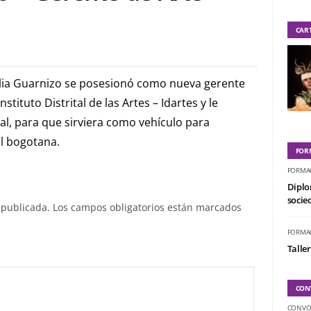
CAR
lia Guarnizo se posesionó como nueva gerente
tituto Distrital de las Artes – Idartes y le
l, para que sirviera como vehículo para
l bogotana.
FOR
FORMA
Diplo
socied
 publicada.
Los campos obligatorios están marcados
FORMA
Taller
CON
CONVO