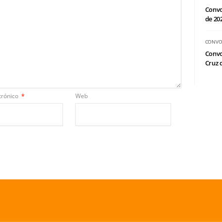
Convo
de 20
CONVO
Convo
Cruz d
trónico
*
Web