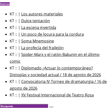
Noticias
KT :: |
Los autores materiales
KT :: |
Dulce tentación
KT :: |
La escena invertida
KT :: |
Un poco de locura para la cordura
KT :: |
Soma Mnemosine
KT :: |
La profecía del frailejón
KT :: |
Spider-Marx y el ratón Bakunin en el último
comic
KT :: |
Diplomado ¿Actuar lo contemporáneo?
Distopías y sociedad actual / 18 de agosto de 2026
KT :: |
Convocatoria IV Torneo de dramaturgia / 16 de
agosto de 2026
KT :: |
XV Festival Internacional de Teatro Rosa