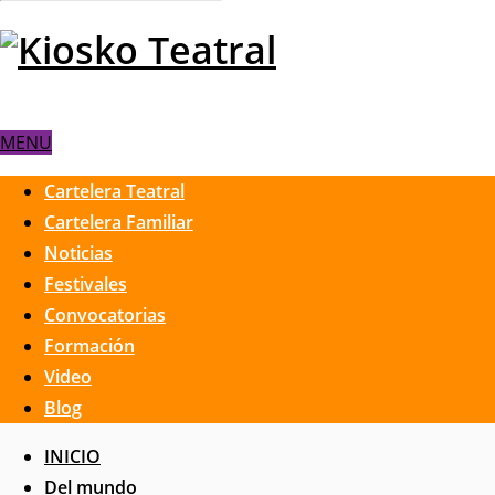
MENU
Cartelera Teatral
Cartelera Familiar
Noticias
Festivales
Convocatorias
Formación
Video
Blog
INICIO
Del mundo