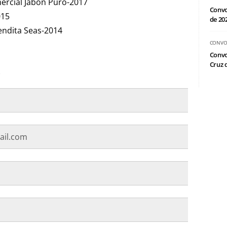
mercial Jabón Puro-2017
Convo
015
de 20
endita Seas-2014
CONVO
Convo
Cruz d
)
il.com