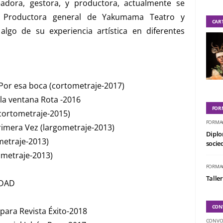
eadora, gestora, y productora, actualmente se
es Productora general de Yakumama Teatro y
CAR
lgo de su experiencia artística en diferentes
) Por esa boca (cortometraje-2017)
la ventana Rota -2016
FOR
(cortometraje-2015)
FORMA
Primera Vez (largometraje-2013)
Diplo
ometraje-2013)
socied
ometraje-2013)
FORMA
Taller
IDAD
CON
 para Revista Éxito-2018
CONVO