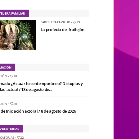
TELERA FAMILIAR
CARTELERA FAMILIAR
•
19
La profecía del frailejón
MACIÓN
CIÓN
•
18
mado ¿Actuar lo contemporáneo? Distopías y
ad actual / 18 de agosto de...
CIÓN
•
20
 de Iniciación actoral / 8 de agosto de 2026
VOCATORIAS
CATORIAS
•
22