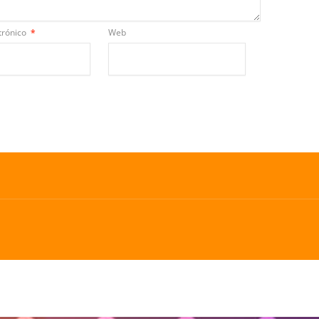
trónico
*
Web