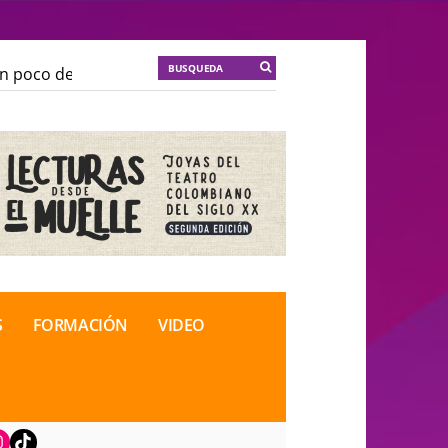
poco de locura para la cordura
KT :: |
Soma Mnemosin
poco de locura para la cordura
KT :: |
Soma Mnemosin
nal de Teatro Rosa
nal de Teatro Rosa
S
FORMACIÓN
VIDEO
book
nstagram
TikTok