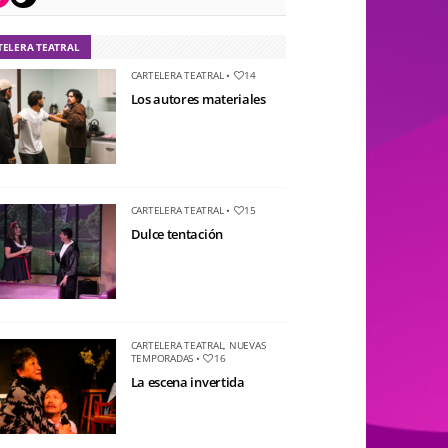
TELERA TEATRAL
CARTELERA TEATRAL
•
14
Los autores materiales
CARTELERA TEATRAL
•
15
Dulce tentación
CARTELERA TEATRAL
,
NUEVAS
TEMPORADAS
•
16
La escena invertida