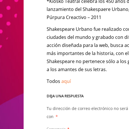
*Kiosko Teatral celebra los 450 años d
lanzamiento del Shakespaere Urbano,
Púrpura Creactivo – 2011
Shakespeare Urbano fue realizado con
ciudades del mundo y grabado con dif
acción diseñada para la web, busca a
más importantes de la historia, con el
Shakespeare no pertenece sólo a los g
a los amantes de sus letras.
Todos
aquí
DEJA UNA RESPUESTA
Tu dirección de correo electrónico no será
con
*
Comentario
*