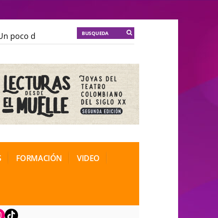
 poco de locura para la cordura
KT :: |
Soma Mnemos
 poco de locura para la cordura
KT :: |
Soma Mnemos
ional de Teatro Rosa
ional de Teatro Rosa
S
FORMACIÓN
VIDEO
book
nstagram
TikTok