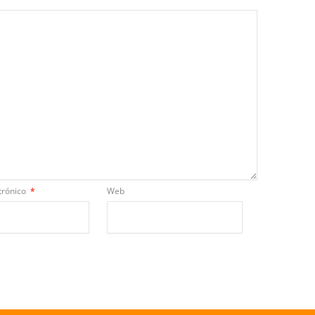
trónico
*
Web