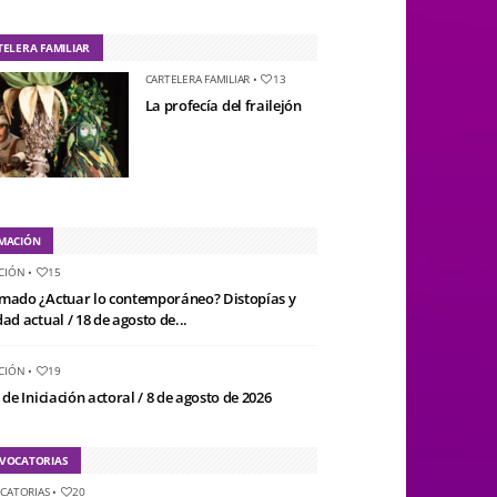
TELERA FAMILIAR
CARTELERA FAMILIAR
•
13
La profecía del frailejón
MACIÓN
CIÓN
•
15
mado ¿Actuar lo contemporáneo? Distopías y
ad actual / 18 de agosto de...
CIÓN
•
19
 de Iniciación actoral / 8 de agosto de 2026
VOCATORIAS
CATORIAS
•
20