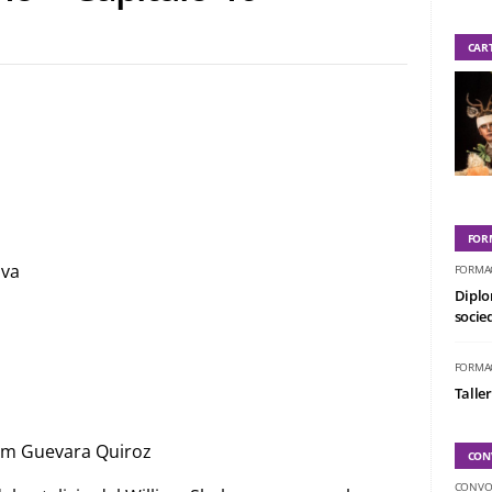
CAR
FOR
lva
FORMA
Diplo
socied
FORMA
Taller
iam Guevara Quiroz
CON
CONVO