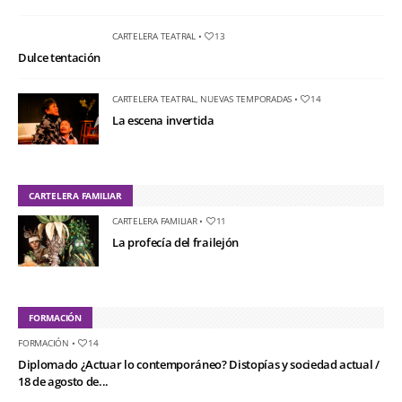
CARTELERA TEATRAL
•
13
Dulce tentación
CARTELERA TEATRAL
,
NUEVAS TEMPORADAS
•
14
La escena invertida
CARTELERA FAMILIAR
CARTELERA FAMILIAR
•
11
La profecía del frailejón
FORMACIÓN
FORMACIÓN
•
14
Diplomado ¿Actuar lo contemporáneo? Distopías y sociedad actual /
18 de agosto de...