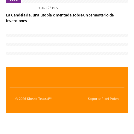
BLOG
•
3495
La Candelaria, una utopía cimentada sobre un cementerio de
invenciones
© 2026 Kiosko Teatral™
Soporte
Pixel Polen