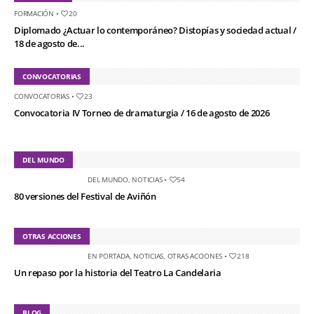
FORMACIÓN
•
20
Diplomado ¿Actuar lo contemporáneo? Distopías y sociedad actual /
18 de agosto de...
CONVOCATORIAS
CONVOCATORIAS
•
23
Convocatoria IV Torneo de dramaturgia / 16 de agosto de 2026
DEL MUNDO
DEL MUNDO
,
NOTICIAS
•
54
80 versiones del Festival de Aviñón
OTRAS ACCIONES
EN PORTADA
,
NOTICIAS
,
OTRAS ACCIONES
•
218
Un repaso por la historia del Teatro La Candelaria
BLOG