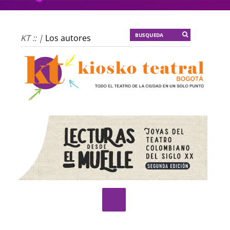
KT :: |
Los autores
materiales
KT :: |
Dulce
tentación
KT :: |
La escena
invertida
KT :: |
Un poco de
locura para la
cordura
KT :: |
Soma
Mnemosine
KT :: |
La profecía del
frailejón
KT :: |
Spider-Marx y