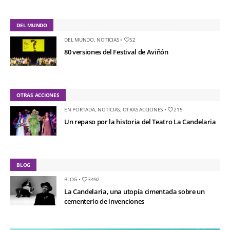
DEL MUNDO
DEL MUNDO
,
NOTICIAS
•
52
80 versiones del Festival de Aviñón
OTRAS ACCIONES
EN PORTADA
,
NOTICIAS
,
OTRAS ACCIONES
•
215
Un repaso por la historia del Teatro La Candelaria
BLOG
BLOG
•
3492
La Candelaria, una utopía cimentada sobre un
cementerio de invenciones