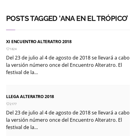
el ratón Bakunin en el
último comic
POSTS TAGGED ‘ANA EN EL TRÓPICO’
KT :: |
Diplomado
¿Actuar lo
contemporáneo?
XI ENCUENTRO ALTERATRO 2018
Distopías y sociedad
1824
actual / 18 de agosto
Del 23 de julio al 4 de agosto de 2018 se llevará a cabo
la versión número once del Encuentro Alteratro. El
de 2026
festival de la...
KT :: |
Convocatoria
IV Torneo de
dramaturgia / 16 de
LLEGA ALTERATRO 2018
agosto de 2026
2177
KT :: |
XV Festival
Del 23 de julio al 4 de agosto de 2018 se llevará a cabo
Internacional de
la versión número once del Encuentro Alteratro. El
Teatro Rosa
festival de la...