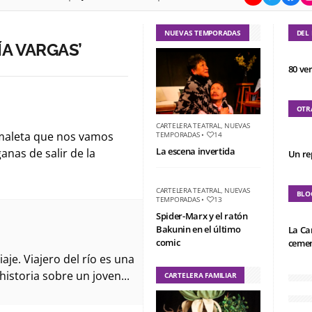
NUEVAS TEMPORADAS
DEL
ÍA VARGAS’
80 ve
OTR
CARTELERA TEATRAL
,
NUEVAS
u maleta que nos vamos
TEMPORADAS
•
14
La escena invertida
anas de salir de la
Un re
CARTELERA TEATRAL
,
NUEVAS
BLO
TEMPORADAS
•
13
Spider-Marx y el ratón
Bakunin en el último
La Ca
comic
cemen
aje. Viajero del río es una
istoria sobre un joven...
CARTELERA FAMILIAR