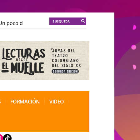
n poco de locura para la cordura
KT :: |
Soma Mnemos
n poco de locura para la cordura
KT :: |
Soma Mnemos
ional de Teatro Rosa
ional de Teatro Rosa
S
FORMACIÓN
VIDEO
book
nstagram
TikTok