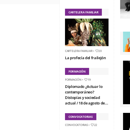
CARTELERA FAMILIAR
CARTELERA FAMILIAR
•
20
La profecía del frailejón
FORMACIÓN
FORMACIÓN
•
19
Diplomado ¿Actuar lo
contemporáneo?
Distopías y sociedad
actual / 18 de agosto de...
CONVOCATORIAS
CONVOCATORIAS
•
22