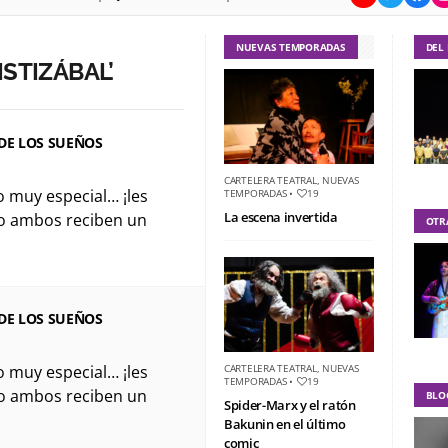
NUEVAS TEMPORADAS
DEL
ISTIZÁBAL’
 DE LOS SUEÑOS
CARTELERA TEATRAL
,
NUEVAS
o muy especial… ¡les
TEMPORADAS
•
19
La escena invertida
o ambos reciben un
OTR
 DE LOS SUEÑOS
o muy especial… ¡les
CARTELERA TEATRAL
,
NUEVAS
TEMPORADAS
•
19
o ambos reciben un
BLO
Spider-Marx y el ratón
Bakunin en el último
comic