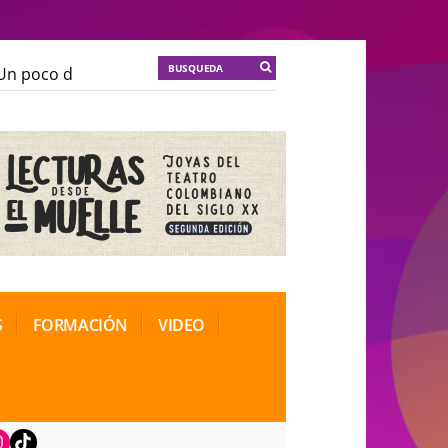
 poco de locura para la cordura
KT :: |
Soma Mnemos
 poco de locura para la cordura
KT :: |
Soma Mnemos
ional de Teatro Rosa
ional de Teatro Rosa
S
FORMACIÓN
VIDEO
book
nstagram
TikTok