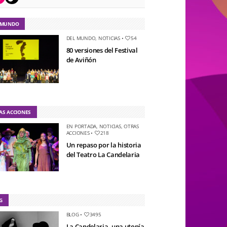
 MUNDO
DEL MUNDO
,
NOTICIAS
•
54
80 versiones del Festival
de Aviñón
AS ACCIONES
EN PORTADA
,
NOTICIAS
,
OTRAS
ACCIONES
•
218
Un repaso por la historia
del Teatro La Candelaria
G
BLOG
•
3495
La Candelaria, una utopía