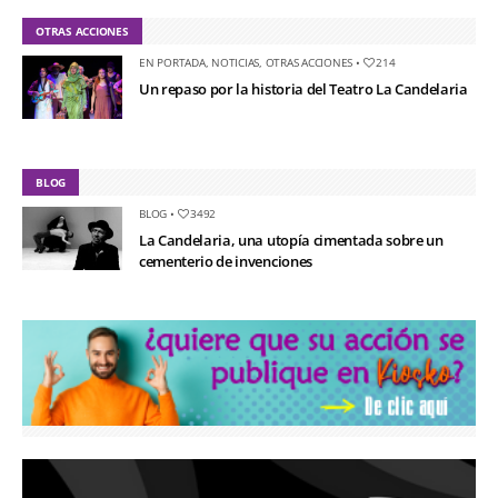
OTRAS ACCIONES
EN PORTADA
,
NOTICIAS
,
OTRAS ACCIONES
•
214
Un repaso por la historia del Teatro La Candelaria
BLOG
BLOG
•
3492
La Candelaria, una utopía cimentada sobre un
cementerio de invenciones