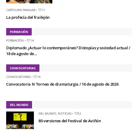
CARTELERA FAMILIAR
•
11
La profecía del frailejón
FORMACIÓN
FORMACIÓN
•
14
Diplomado ¿Actuar lo contemporáneo? Distopías y sociedad actual /
18 de agosto de...
CONVOCATORIAS
CONVOCATORIAS
•
18
Convocatoria IV Torneo de dramaturgia / 16 de agosto de 2026
DEL MUNDO
DEL MUNDO
,
NOTICIAS
•
52
80 versiones del Festival de Aviñón