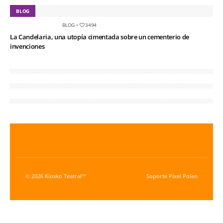
BLOG
BLOG
•
3494
La Candelaria, una utopía cimentada sobre un cementerio de
invenciones
© 2026 Kiosko Teatral™
Soporte
Pixel Polen