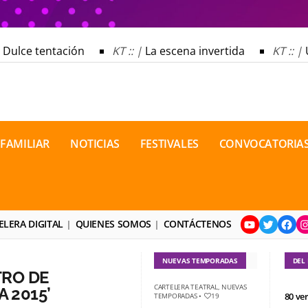
Dulce tentación
KT :: |
La escena invertida
KT :: |
U
Dulce tentación
KT :: |
La escena invertida
KT :: |
U
rgia / 16 de agosto de 2026
KT :: |
XV Festival Interna
rgia / 16 de agosto de 2026
KT :: |
XV Festival Interna
 FAMILIAR
NOTICIAS
FESTIVALES
CONVOCATORIA
YouTube
Twitter
Face
I
ELERA DIGITAL
QUIENES SOMOS
CONTÁCTENOS
NUEVAS TEMPORADAS
DEL
TRO DE
CARTELERA TEATRAL
,
NUEVAS
 2015’
80 ve
TEMPORADAS
•
19