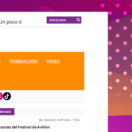
n poco de locura para la cordura
KT :: |
Soma Mnemos
n poco de locura para la cordura
KT :: |
Soma Mnemos
cional de Teatro Rosa
cional de Teatro Rosa
S
FORMACIÓN
VIDEO
book
nstagram
TikTok
 MUNDO
DEL MUNDO
,
NOTICIAS
•
54
rsiones del Festival de Aviñón