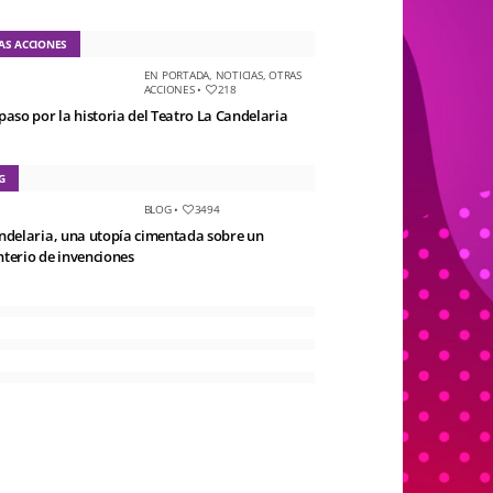
AS ACCIONES
EN PORTADA
,
NOTICIAS
,
OTRAS
ACCIONES
•
218
paso por la historia del Teatro La Candelaria
G
BLOG
•
3494
ndelaria, una utopía cimentada sobre un
terio de invenciones