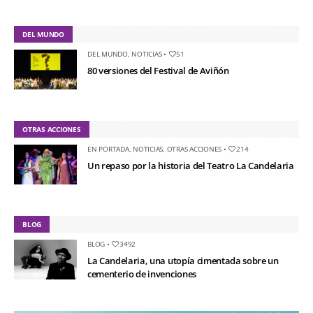
DEL MUNDO
DEL MUNDO
,
NOTICIAS
•
51
80 versiones del Festival de Aviñón
OTRAS ACCIONES
EN PORTADA
,
NOTICIAS
,
OTRAS ACCIONES
•
214
Un repaso por la historia del Teatro La Candelaria
BLOG
BLOG
•
3492
La Candelaria, una utopía cimentada sobre un
cementerio de invenciones