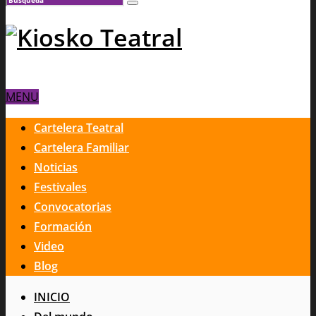
MENU
Cartelera Teatral
Cartelera Familiar
Noticias
Festivales
Convocatorias
Formación
Video
Blog
INICIO