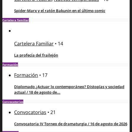
Spider-Marx y el ratón Bakunin en el último comic
Cartelera familiar
Cartelera Familiar
•
14
La profecía del frailejón
Formación
Formación
•
17
Diplomado ¿Actuar lo contemporáneo? Distopías y sociedad
actual / 18 de agosto de...
Convocatorias
Convocatorias
•
21
Convocatoria IV Torneo de dramaturgia / 16 de agosto de 2026