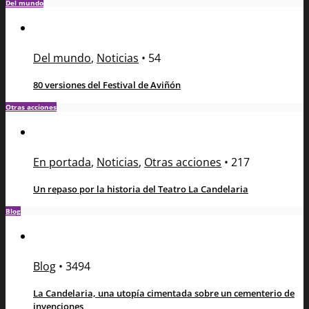
Del mundo
Del mundo
,
Noticias
•
54
80 versiones del Festival de Aviñón
Otras acciones
En portada
,
Noticias
,
Otras acciones
•
217
Un repaso por la historia del Teatro La Candelaria
Blog
Blog
•
3494
La Candelaria, una utopía cimentada sobre un cementerio de
invenciones