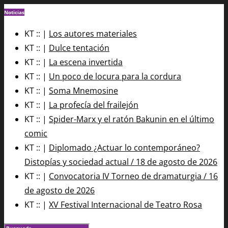
Noticias
KT :: |
Los autores materiales
KT :: |
Dulce tentación
KT :: |
La escena invertida
KT :: |
Un poco de locura para la cordura
KT :: |
Soma Mnemosine
KT :: |
La profecía del frailejón
KT :: |
Spider-Marx y el ratón Bakunin en el último
comic
KT :: |
Diplomado ¿Actuar lo contemporáneo?
Distopías y sociedad actual / 18 de agosto de 2026
KT :: |
Convocatoria IV Torneo de dramaturgia / 16
de agosto de 2026
KT :: |
XV Festival Internacional de Teatro Rosa