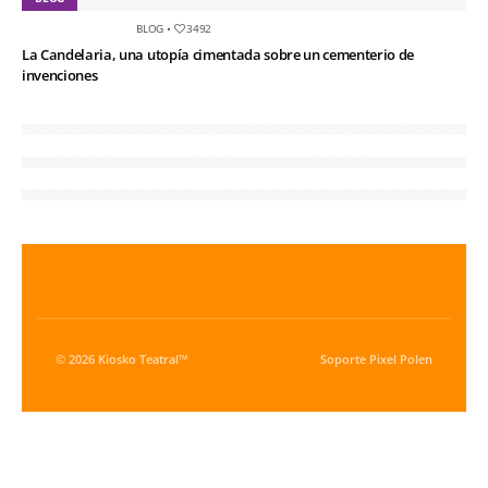
BLOG
•
3492
La Candelaria, una utopía cimentada sobre un cementerio de
invenciones
© 2026 Kiosko Teatral™
Soporte
Pixel Polen