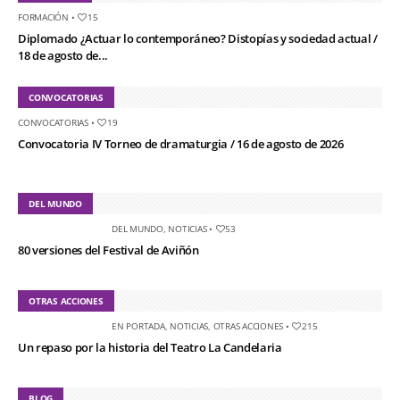
FORMACIÓN
•
15
Diplomado ¿Actuar lo contemporáneo? Distopías y sociedad actual /
18 de agosto de...
CONVOCATORIAS
CONVOCATORIAS
•
19
Convocatoria IV Torneo de dramaturgia / 16 de agosto de 2026
DEL MUNDO
DEL MUNDO
,
NOTICIAS
•
53
80 versiones del Festival de Aviñón
OTRAS ACCIONES
EN PORTADA
,
NOTICIAS
,
OTRAS ACCIONES
•
215
Un repaso por la historia del Teatro La Candelaria
BLOG