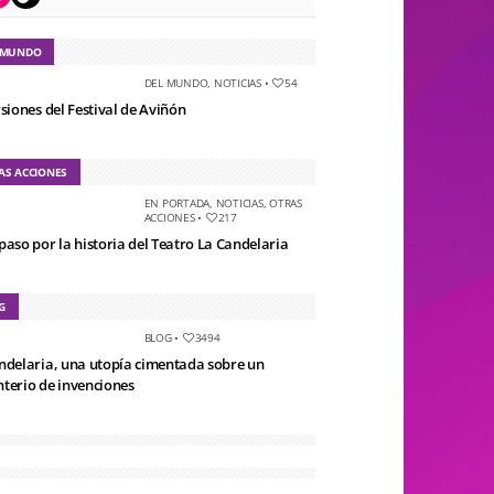
 MUNDO
DEL MUNDO
,
NOTICIAS
•
54
rsiones del Festival de Aviñón
AS ACCIONES
EN PORTADA
,
NOTICIAS
,
OTRAS
ACCIONES
•
217
paso por la historia del Teatro La Candelaria
G
BLOG
•
3494
ndelaria, una utopía cimentada sobre un
terio de invenciones