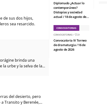
Diplomado ¿Actuar lo
contemporáneo?
Distopías y sociedad
actual / 18 de agosto de...
 de sus dos hijos,
eros sea resarcido.
CONVOCATORIAS
CONVOCATORIAS
•
21
Convocatoria IV Torneo
de dramaturgia / 16 de
agosto de 2026
a Vorágine brinda una
a urbe y la selva de la...
erras del desierto, pero
a Transito y Berenée,...