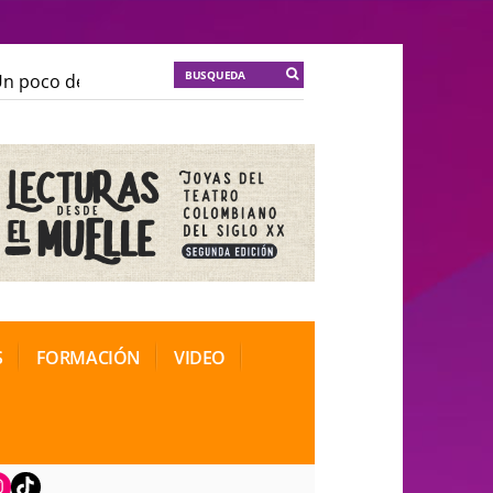
poco de locura para la cordura
KT :: |
Soma Mnemosi
poco de locura para la cordura
KT :: |
Soma Mnemosi
onal de Teatro Rosa
onal de Teatro Rosa
S
FORMACIÓN
VIDEO
book
nstagram
TikTok