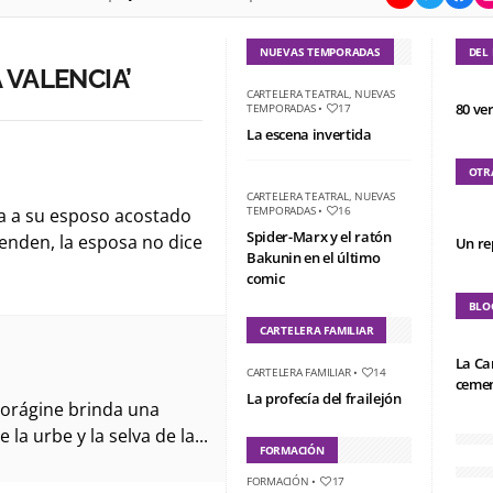
NUEVAS TEMPORADAS
DEL
 VALENCIA’
CARTELERA TEATRAL
,
NUEVAS
80 ve
TEMPORADAS
•
17
La escena invertida
OTR
CARTELERA TEATRAL
,
NUEVAS
TEMPORADAS
•
16
a a su esposo acostado
Spider-Marx y el ratón
enden, la esposa no dice
Un re
Bakunin en el último
comic
BLO
CARTELERA FAMILIAR
La Ca
CARTELERA FAMILIAR
•
14
cemen
La profecía del frailejón
a Vorágine brinda una
a urbe y la selva de la...
FORMACIÓN
FORMACIÓN
•
17