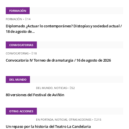
FORMACIÓN
FORMACIÓN
•
14
Diplomado ¿Actuar lo contemporáneo? Distopías y sociedad actual /
18 de agosto de...
CONVOCATORIAS
CONVOCATORIAS
•
18
Convocatoria IV Torneo de dramaturgia / 16 de agosto de 2026
DEL MUNDO
DEL MUNDO
,
NOTICIAS
•
52
80 versiones del Festival de Aviñón
OTRAS ACCIONES
EN PORTADA
,
NOTICIAS
,
OTRAS ACCIONES
•
215
Un repaso por la historia del Teatro La Candelaria