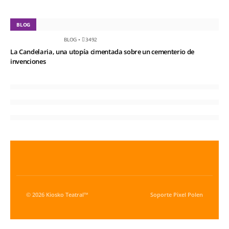
BLOG
BLOG
•
3492
La Candelaria, una utopía cimentada sobre un cementerio de
invenciones
© 2026 Kiosko Teatral™
Soporte
Pixel Polen