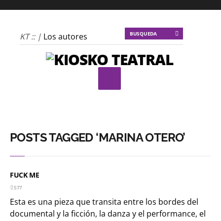
KT :: |
Los autores
materiales
KT :: |
Dulce
tentación
KT :: |
La escena
invertida
KT :: |
Un poco de
locura para la
POSTS TAGGED ‘MARINA OTERO’
cordura
KT :: |
Soma
Mnemosine
FUCK ME
KT :: |
La profecía del
577
Esta es una pieza que transita entre los bordes del
frailejón
documental y la ficción, la danza y el performance, el
KT :: |
Spider-Marx y