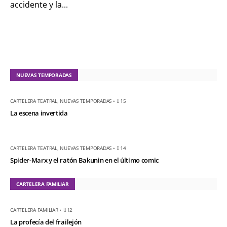
accidente y la...
el ratón Bakunin en el
último comic
KT :: |
Diplomado
¿Actuar lo
contemporáneo?
NUEVAS TEMPORADAS
Distopías y sociedad
actual / 18 de agosto
CARTELERA TEATRAL
,
NUEVAS TEMPORADAS
•
15
de 2026
La escena invertida
KT :: |
Convocatoria
IV Torneo de
CARTELERA TEATRAL
,
NUEVAS TEMPORADAS
•
14
dramaturgia / 16 de
Spider-Marx y el ratón Bakunin en el último comic
agosto de 2026
KT :: |
XV Festival
CARTELERA FAMILIAR
Internacional de
Teatro Rosa
CARTELERA FAMILIAR
•
12
La profecía del frailejón