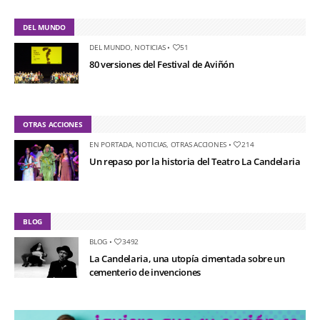
DEL MUNDO
DEL MUNDO
,
NOTICIAS
•
51
80 versiones del Festival de Aviñón
OTRAS ACCIONES
EN PORTADA
,
NOTICIAS
,
OTRAS ACCIONES
•
214
Un repaso por la historia del Teatro La Candelaria
BLOG
BLOG
•
3492
La Candelaria, una utopía cimentada sobre un
cementerio de invenciones