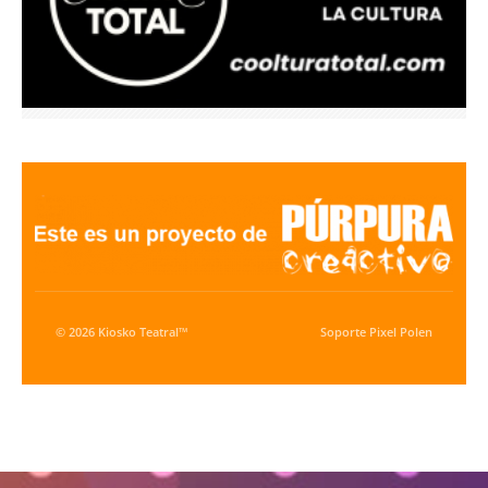
© 2026 Kiosko Teatral™
Soporte
Pixel Polen