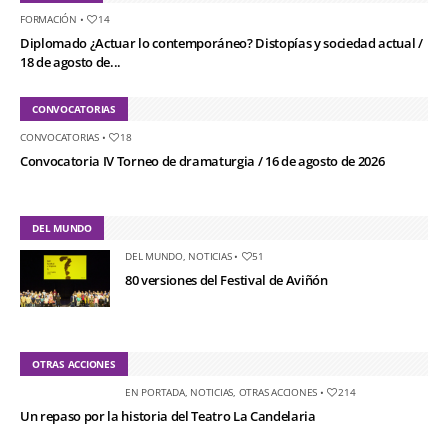
FORMACIÓN
•
14
Diplomado ¿Actuar lo contemporáneo? Distopías y sociedad actual /
18 de agosto de...
CONVOCATORIAS
CONVOCATORIAS
•
18
Convocatoria IV Torneo de dramaturgia / 16 de agosto de 2026
DEL MUNDO
DEL MUNDO
,
NOTICIAS
•
51
80 versiones del Festival de Aviñón
OTRAS ACCIONES
EN PORTADA
,
NOTICIAS
,
OTRAS ACCIONES
•
214
Un repaso por la historia del Teatro La Candelaria