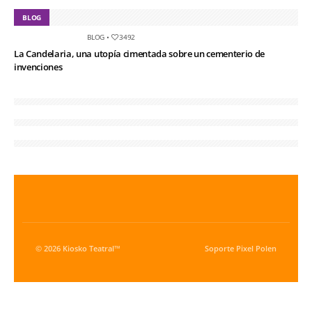
BLOG
BLOG
•
3492
La Candelaria, una utopía cimentada sobre un cementerio de
invenciones
© 2026 Kiosko Teatral™
Soporte
Pixel Polen