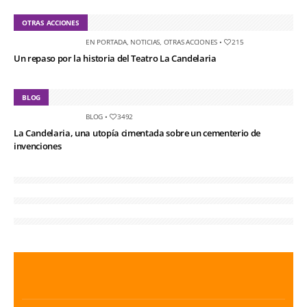
OTRAS ACCIONES
EN PORTADA
,
NOTICIAS
,
OTRAS ACCIONES
•
215
Un repaso por la historia del Teatro La Candelaria
BLOG
BLOG
•
3492
La Candelaria, una utopía cimentada sobre un cementerio de
invenciones