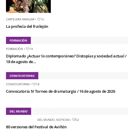
CARTELERA FAMILIAR
•
12
La profecía del frailejón
FORMACIÓN
FORMACIÓN
•
14
Diplomado ¿Actuar lo contemporáneo? Distopías y sociedad actual /
18 de agosto de...
CONVOCATORIAS
CONVOCATORIAS
•
18
Convocatoria IV Torneo de dramaturgia / 16 de agosto de 2026
DEL MUNDO
DEL MUNDO
,
NOTICIAS
•
52
80 versiones del Festival de Aviñón