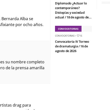
Diplomado ¿Actuar lo
contemporáneo?
Distopías y sociedad
actual / 18 de agosto de...
 Bernarda Alba se
sfixiante por ocho años.
CONVOCATORIAS
CONVOCATORIAS
•
15
Convocatoria IV Torneo
de dramaturgia / 16 de
agosto de 2026
ues su nombre completo
ro de la prensa amarilla
rtistas drag para