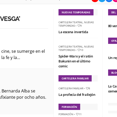
NUEVAS TEMPORADAS
DEL
VESGA’
CARTELERA TEATRAL
,
NUEVAS
80 ve
TEMPORADAS
•
9
La escena invertida
OTR
CARTELERA TEATRAL
,
NUEVAS
TEMPORADAS
•
10
el cine, se sumerge en el
Spider-Marx y el ratón
a fe y la...
Un re
Bakunin en el último
comic
BLO
CARTELERA FAMILIAR
La Ca
CARTELERA FAMILIAR
•
8
 Bernarda Alba se
cemen
La profecía del frailejón
sfixiante por ocho años.
FORMACIÓN
FORMACIÓN
•
11