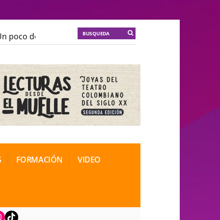
 poco de locura para la cordura
KT :: |
Soma Mnemosi
 poco de locura para la cordura
KT :: |
Soma Mnemosi
onal de Teatro Rosa
onal de Teatro Rosa
S
FORMACIÓN
VIDEO
book
nstagram
TikTok