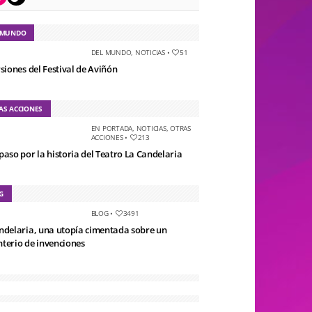
 MUNDO
DEL MUNDO
,
NOTICIAS
•
51
rsiones del Festival de Aviñón
AS ACCIONES
EN PORTADA
,
NOTICIAS
,
OTRAS
ACCIONES
•
213
paso por la historia del Teatro La Candelaria
G
BLOG
•
3491
ndelaria, una utopía cimentada sobre un
terio de invenciones