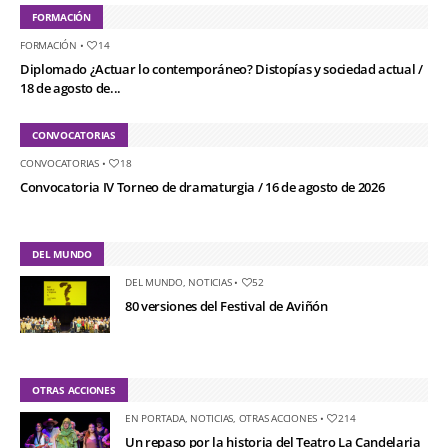
FORMACIÓN
FORMACIÓN
•
14
Diplomado ¿Actuar lo contemporáneo? Distopías y sociedad actual /
18 de agosto de...
CONVOCATORIAS
CONVOCATORIAS
•
18
Convocatoria IV Torneo de dramaturgia / 16 de agosto de 2026
DEL MUNDO
DEL MUNDO
,
NOTICIAS
•
52
80 versiones del Festival de Aviñón
OTRAS ACCIONES
EN PORTADA
,
NOTICIAS
,
OTRAS ACCIONES
•
214
Un repaso por la historia del Teatro La Candelaria