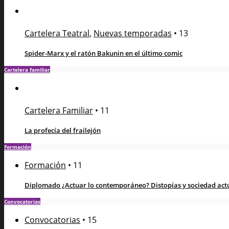
Cartelera Teatral
,
Nuevas temporadas
•
13
Spider-Marx y el ratón Bakunin en el último comic
Cartelera familiar
Cartelera Familiar
•
11
La profecía del frailejón
Formación
Formación
•
11
Diplomado ¿Actuar lo contemporáneo? Distopías y sociedad actua
Convocatorias
Convocatorias
•
15