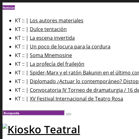
Noticias
KT :: |
Los autores materiales
KT :: |
Dulce tentación
KT :: |
La escena invertida
KT :: |
Un poco de locura para la cordura
KT :: |
Soma Mnemosine
KT :: |
La profecía del frailejón
KT :: |
Spider-Marx y el ratón Bakunin en el último co
KT :: |
Diplomado ¿Actuar lo contemporáneo? Distopía
KT :: |
Convocatoria IV Torneo de dramaturgia / 16 d
KT :: |
XV Festival Internacional de Teatro Rosa