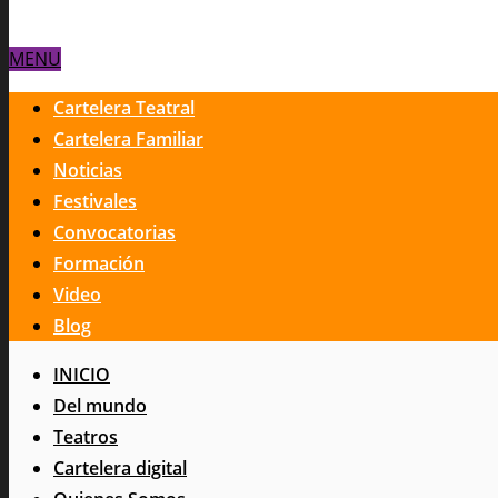
MENU
Cartelera Teatral
Cartelera Familiar
Noticias
Festivales
Convocatorias
Formación
Video
Blog
INICIO
Del mundo
Teatros
Cartelera digital