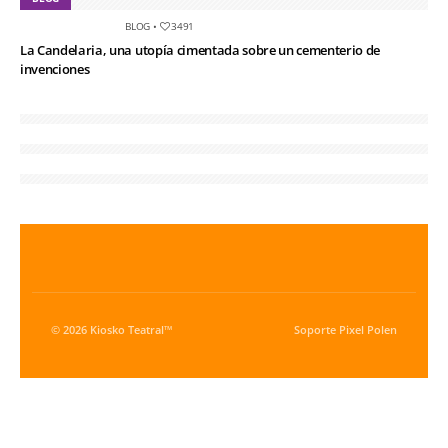
BLOG
•
3491
La Candelaria, una utopía cimentada sobre un cementerio de
invenciones
© 2026 Kiosko Teatral™
Soporte
Pixel Polen