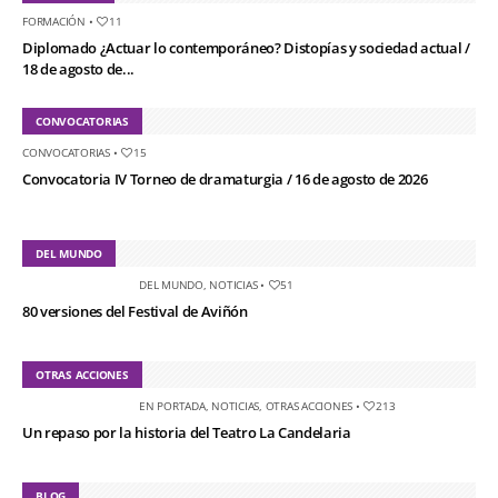
FORMACIÓN
•
11
Diplomado ¿Actuar lo contemporáneo? Distopías y sociedad actual /
18 de agosto de...
CONVOCATORIAS
CONVOCATORIAS
•
15
Convocatoria IV Torneo de dramaturgia / 16 de agosto de 2026
DEL MUNDO
DEL MUNDO
,
NOTICIAS
•
51
80 versiones del Festival de Aviñón
OTRAS ACCIONES
EN PORTADA
,
NOTICIAS
,
OTRAS ACCIONES
•
213
Un repaso por la historia del Teatro La Candelaria
BLOG